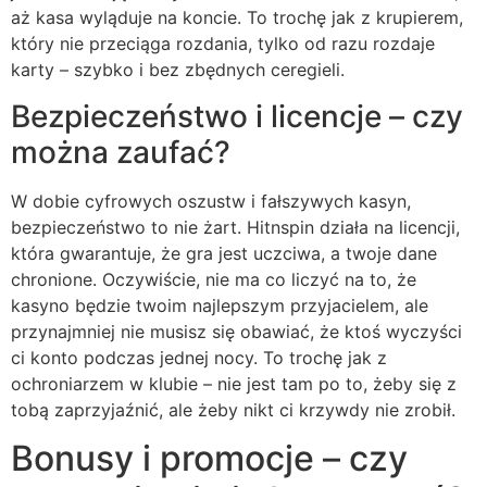
aż kasa wyląduje na koncie. To trochę jak z krupierem,
który nie przeciąga rozdania, tylko od razu rozdaje
karty – szybko i bez zbędnych ceregieli.
Bezpieczeństwo i licencje – czy
można zaufać?
W dobie cyfrowych oszustw i fałszywych kasyn,
bezpieczeństwo to nie żart. Hitnspin działa na licencji,
która gwarantuje, że gra jest uczciwa, a twoje dane
chronione. Oczywiście, nie ma co liczyć na to, że
kasyno będzie twoim najlepszym przyjacielem, ale
przynajmniej nie musisz się obawiać, że ktoś wyczyści
ci konto podczas jednej nocy. To trochę jak z
ochroniarzem w klubie – nie jest tam po to, żeby się z
tobą zaprzyjaźnić, ale żeby nikt ci krzywdy nie zrobił.
Bonusy i promocje – czy