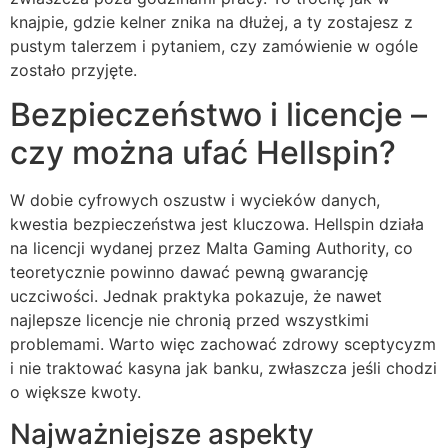
knajpie, gdzie kelner znika na dłużej, a ty zostajesz z
pustym talerzem i pytaniem, czy zamówienie w ogóle
zostało przyjęte.
Bezpieczeństwo i licencje –
czy można ufać Hellspin?
W dobie cyfrowych oszustw i wycieków danych,
kwestia bezpieczeństwa jest kluczowa. Hellspin działa
na licencji wydanej przez Malta Gaming Authority, co
teoretycznie powinno dawać pewną gwarancję
uczciwości. Jednak praktyka pokazuje, że nawet
najlepsze licencje nie chronią przed wszystkimi
problemami. Warto więc zachować zdrowy sceptycyzm
i nie traktować kasyna jak banku, zwłaszcza jeśli chodzi
o większe kwoty.
Najważniejsze aspekty