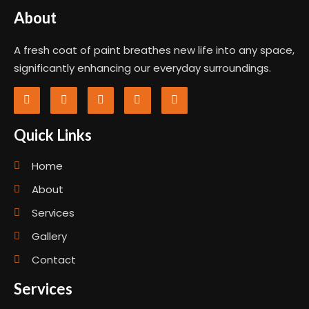
About
A fresh coat of paint breathes new life into any space,
significantly enhancing our everyday surroundings.
Quick Links
Home
About
Services
Gallery
Contact
Services