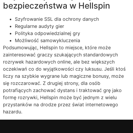
bezpieczeństwa w Hellspin
Szyfrowanie SSL dla ochrony danych
Regularne audyty gier
Polityka odpowiedzialnej gry
Możliwość samowykluczenia
Podsumowując, Hellspin to miejsce, które może
zainteresować graczy szukających standardowych
rozrywek hazardowych online, ale bez większych
oczekiwań co do wyjątkowości czy luksusu. Jeśli ktoś
liczy na szybkie wygrane lub magiczne bonusy, może
się rozczarować. Z drugiej strony, dla osób
potrafiących zachować dystans i traktować grę jako
formę rozrywki, Hellspin może być jednym z wielu
przystanków na drodze przez świat internetowego
hazardu.