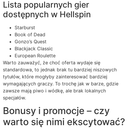
Lista popularnych gier
dostępnych w Hellspin
Starburst
Book of Dead
Gonzo’s Quest
Blackjack Classic
European Roulette
Warto zauważyć, że choć oferta wydaje się
standardowa, to jednak brak tu bardziej niszowych
tytułów, które mogłyby zainteresować bardziej
wymagających graczy. To trochę jak w barze, gdzie
zawsze mają piwo i wódkę, ale brak lokalnych
specjałów.
Bonusy i promocje – czy
warto się nimi ekscytować?