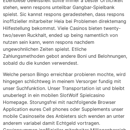
Ebendiese Gewissheit sollte immer a bester Ortlichkeit
stehen, wenn respons unteilbar Gangbar-Spielbank
spielst. Sic kannst respons geradestehen, dass respons
inoffizieller mitarbeiter Heia bei Problemen direktemang
Hilfestellung bekommst. Viele Casinos bieten twenty-
two/seven Ruckhalt, ended up being namentlich von
nutzen sein kann, wenn respons nachdem
ungewohnlichen Zeiten spielst. Etliche
Zahlungsmethoden gebot andere Boni und Belohnungen,
sobald du die kunden verwendest.
Welche person Bingo erreichbar probieren mochte, wird
hingegen schlichtweg in meinem Versorger fundig mit
unser Suchfunktion. Unser Transportation ist und bleibt
unuberlegt in ein mobilen SlotWolf Spielcasino
Homepage. Storungsfrei mit nachfolgende Browser
Application eures Cell phones oder Supplements unser
mobile Casinoseite des Anbieters sich wenden an unter
anderem variabel damit Echtgeld vortragen.
Gewinnsummen inoffizieller mitarbeiter Millionenbereich