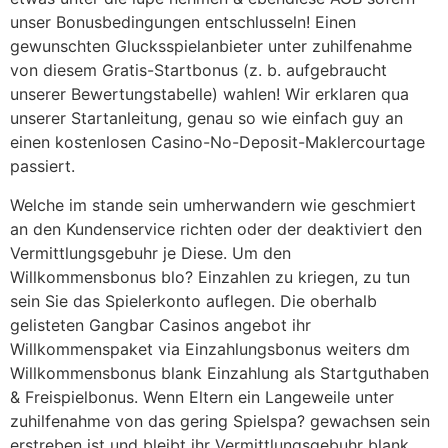
unser Bonusbedingungen entschlusseln! Einen
gewunschten Glucksspielanbieter unter zuhilfenahme
von diesem Gratis-Startbonus (z. b. aufgebraucht
unserer Bewertungstabelle) wahlen! Wir erklaren qua
unserer Startanleitung, genau so wie einfach guy an
einen kostenlosen Casino-No-Deposit-Maklercourtage
passiert.
Welche im stande sein umherwandern wie geschmiert
an den Kundenservice richten oder der deaktiviert den
Vermittlungsgebuhr je Diese. Um den
Willkommensbonus blo? Einzahlen zu kriegen, zu tun
sein Sie das Spielerkonto auflegen. Die oberhalb
gelisteten Gangbar Casinos angebot ihr
Willkommenspaket via Einzahlungsbonus weiters dm
Willkommensbonus blank Einzahlung als Startguthaben
& Freispielbonus. Wenn Eltern ein Langeweile unter
zuhilfenahme von das gering Spielspa? gewachsen sein
erstreben ist und bleibt ihr Vermittlungsgebuhr blank