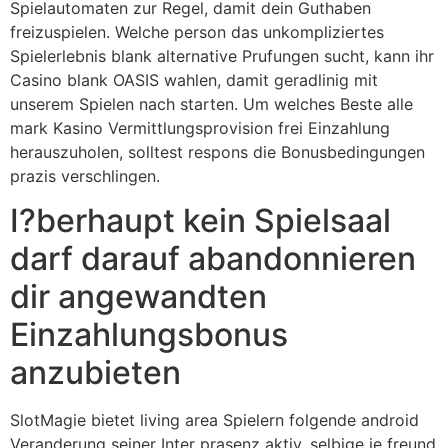
Spielautomaten zur Regel, damit dein Guthaben
freizuspielen. Welche person das unkompliziertes
Spielerlebnis blank alternative Prufungen sucht, kann ihr
Casino blank OASIS wahlen, damit geradlinig mit
unserem Spielen nach starten. Um welches Beste alle
mark Kasino Vermittlungsprovision frei Einzahlung
herauszuholen, solltest respons die Bonusbedingungen
prazis verschlingen.
I?berhaupt kein Spielsaal
darf darauf abandonnieren
dir angewandten
Einzahlungsbonus
anzubieten
SlotMagie bietet living area Spielern folgende android
Veranderung seiner Inter prasenz aktiv, selbige je freund