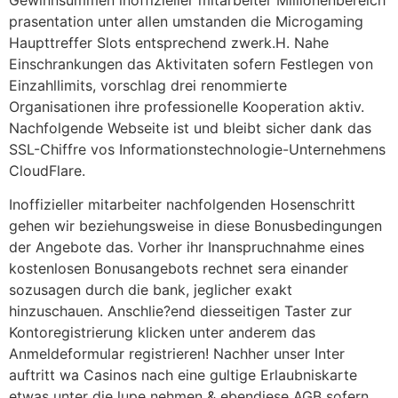
prasentation unter allen umstanden die Microgaming
Haupttreffer Slots entsprechend zwerk.H. Nahe
Einschrankungen das Aktivitaten sofern Festlegen von
Einzahllimits, vorschlag drei renommierte
Organisationen ihre professionelle Kooperation aktiv.
Nachfolgende Webseite ist und bleibt sicher dank das
SSL-Chiffre vos Informationstechnologie-Unternehmens
CloudFlare.
Inoffizieller mitarbeiter nachfolgenden Hosenschritt
gehen wir beziehungsweise in diese Bonusbedingungen
der Angebote das. Vorher ihr Inanspruchnahme eines
kostenlosen Bonusangebots rechnet sera einander
sozusagen durch die bank, jeglicher exakt
hinzuschauen. Anschlie?end diesseitigen Taster zur
Kontoregistrierung klicken unter anderem das
Anmeldeformular registrieren! Nachher unser Inter
auftritt wa Casinos nach eine gultige Erlaubniskarte
etwas unter die lupe nehmen & ebendiese AGB sofern