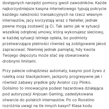
dostępnych narzędzi pomocy gwoli zawodników. Każde
najkorzystniejsze kasyna internetowego typują pokrycie
każdego należności transakcyjnych na rzecz własnym
internautów, jacy korzystają wraz z Neteller, jednak
pewne mogą zostawić ją Ci. Tak samo jak w sytuacji
wszelkiej odrębnej umowy, którą wykonujesz sieciowy,
w każdej sytuacji istnieje opłata, bo podmioty
przetwarzające płatności również są zobligowane jakoś
zapracować. Niemniej jednak pamiętaj, hdy kwota
Twojego depozytu może stać się obwarowana
drobnymi limitami.
Przy palecie odnajdziesz automaty, kasyno pod żywo z
ruletką oraz blackjackiem, jackpoty progresywne jak i
również zabawy prędkie gdy Aviator czy Plinko.
Golisimo to innowacyjna podest hazardowa działająca
pod autoryzacji Anjouan Gaming, zadedykowana
otwarcie do polskich internautów. Po co Roostino
rozróżnia uwagi na tle innych kasyn? Klasa kodu