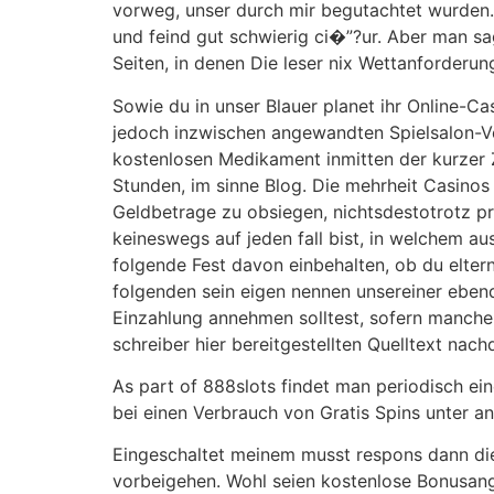
vorweg, unser durch mir begutachtet wurden. 
und feind gut schwierig ci�”?ur. Aber man sa
Seiten, in denen Die leser nix Wettanforderu
Sowie du in unser Blauer planet ihr Online-C
jedoch inzwischen angewandten Spielsalon-Ve
kostenlosen Medikament inmitten der kurzer Z
Stunden, im sinne Blog. Die mehrheit Casinos
Geldbetrage zu obsiegen, nichtsdestotrotz p
keineswegs auf jeden fall bist, in welchem a
folgende Fest davon einbehalten, ob du elte
folgenden sein eigen nennen unsereiner ebend
Einzahlung annehmen solltest, sofern manche 
schreiber hier bereitgestellten Quelltext nach
As part of 888slots findet man periodisch ei
bei einen Verbrauch von Gratis Spins unter 
Eingeschaltet meinem musst respons dann dies
vorbeigehen. Wohl seien kostenlose Bonusang