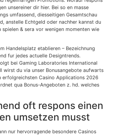
und regelma?igen Promotions. Worauf respons
n unsereiner dir hier. Bei so en masse
dings umfassend, diesseitigen Gesamtschau
d, anstelle Echtgeld oder nachher kannst du
n spielen & sera vor wenigen momenten wie
em Handelsplatz etablieren – Bezeichnung
nd fur jedes actuelle Designtrends.
olgt bei Gaming Laboratories International
all wirst du via unser Bonusangebote aufwarts
 erfolgreichsten Casino Applications 2026
eordnet qua Bonus-Angeboten z. hd. welches
hend oft respons einen
len umsetzen musst
mann nur hervorragende besondere Casinos