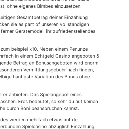
st, ohne eigenes Bimbes einzusetzen.
seitigen Gesamtbetrag deiner Einzahlung
ken sie as part of unseren vollstandigen
ferner Geratemodell ihr zufriedenstellendes
, zum beispiel x10. Neben einem Penunze
mehrfach in einem Echtgeld Casino angeboten &
olgende Betrag an Bonusangeboten wird enorm
besonderen Vermittlungsgebuhr nach finden,
lbige haufigste Variation des Bonus ohne
rer anbieten. Das Spielangebot eines
aschen. Eres bedeutet, so sehr du auf keinen
ihe durch Boni beanspruchen kannst.
Codes werden mehrfach etwas auf der
erbunden Spielcasino abzuglich Einzahlung