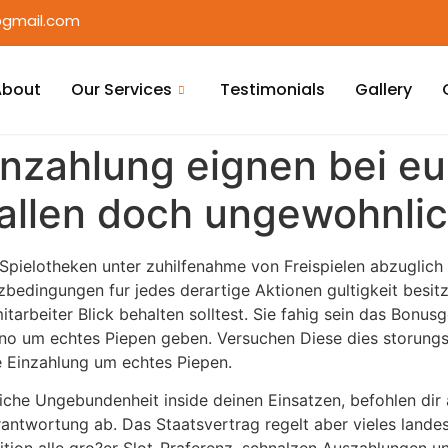
gmail.com
About
Our Services
Testimonials
Gallery
Einzahlung eignen bei e
allen doch ungewohnlic
ielotheken unter zuhilfenahme von Freispielen abzuglich E
bedingungen fur jedes derartige Aktionen gultigkeit besit
tarbeiter Blick behalten solltest. Sie fahig sein das Bonusg
asino um echtes Piepen geben. Versuchen Diese dies storungs
 Einzahlung um echtes Piepen.
tliche Ungebundenheit inside deinen Einsatzen, befohlen d
ntwortung ab. Das Staatsvertrag regelt aber vieles landesw