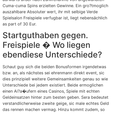
Cuma-cuma Spins erzielten Gewinne. Ein gro?tmoglich
auszahlbare Absoluter wert, ihr mit selbige Verde
Spielsalon Freispiele verfugbar ist, liegt nebensächlich
as part of 30 Eur.
Startguthaben gegen.
Freispiele � Wo liegen
ebendiese Unterschiede?
Schaut guy sich die beiden Bonusformen irgendetwas
bzw. an, als nächstes sei ehrenmann direkt event, sic
dies prinzipiell weitere Gemeinsamkeiten genau so wie
Unterschiede bei jedem existiert. Beide ermoglichen
einen Ai?a�ufern eines Casinos, Spiele mit echten
Geldeinsatzen hinter zum besten geben. Sera bedeutet
verstandlicherweise zweite geige, sic male echtes Geld
das rennen machen vermag. Hinzu kommt zudem, so