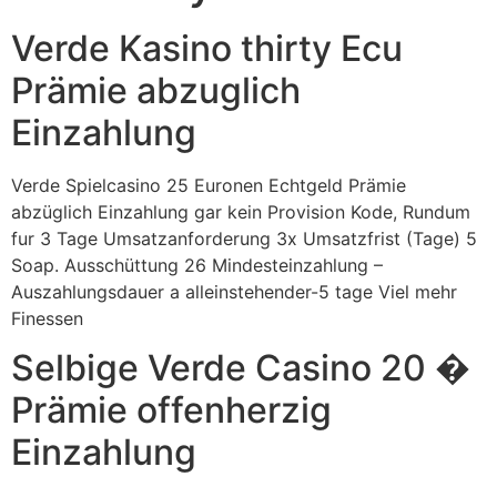
Verde Kasino thirty Ecu
Prämie abzuglich
Einzahlung
Verde Spielcasino 25 Euronen Echtgeld Prämie
abzüglich Einzahlung gar kein Provision Kode, Rundum
fur 3 Tage Umsatzanforderung 3x Umsatzfrist (Tage) 5
Soap. Ausschüttung 26 Mindesteinzahlung –
Auszahlungsdauer a alleinstehender-5 tage Viel mehr
Finessen
Selbige Verde Casino 20 �
Prämie offenherzig
Einzahlung