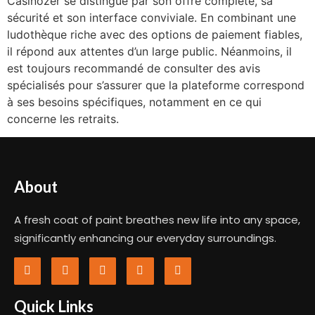
Casinozer se distingue par son offre complète, sa
sécurité et son interface conviviale. En combinant une
ludothèque riche avec des options de paiement fiables,
il répond aux attentes d’un large public. Néanmoins, il
est toujours recommandé de consulter des avis
spécialisés pour s’assurer que la plateforme correspond
à ses besoins spécifiques, notamment en ce qui
concerne les retraits.
About
A fresh coat of paint breathes new life into any space,
significantly enhancing our everyday surroundings.
Quick Links