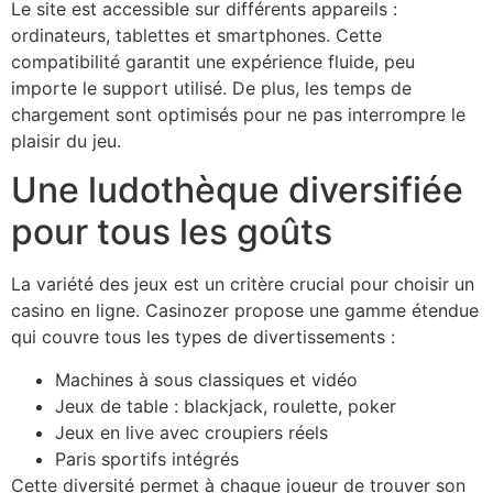
Le site est accessible sur différents appareils :
ordinateurs, tablettes et smartphones. Cette
compatibilité garantit une expérience fluide, peu
importe le support utilisé. De plus, les temps de
chargement sont optimisés pour ne pas interrompre le
plaisir du jeu.
Une ludothèque diversifiée
pour tous les goûts
La variété des jeux est un critère crucial pour choisir un
casino en ligne. Casinozer propose une gamme étendue
qui couvre tous les types de divertissements :
Machines à sous classiques et vidéo
Jeux de table : blackjack, roulette, poker
Jeux en live avec croupiers réels
Paris sportifs intégrés
Cette diversité permet à chaque joueur de trouver son