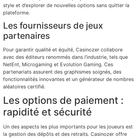
style et d’explorer de nouvelles options sans quitter la
plateforme.
Les fournisseurs de jeux
partenaires
Pour garantir qualité et équité, Casinozer collabore
avec des éditeurs renommés dans l’industrie, tels que
NetEnt, Microgaming et Evolution Gaming. Ces
partenariats assurent des graphismes soignés, des
fonctionnalités innovantes et un générateur de nombres
aléatoires certifié.
Les options de paiement :
rapidité et sécurité
Un des aspects les plus importants pour les joueurs est
la gestion des dépôts et des retraits. Casinozer offre