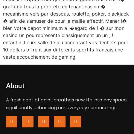
graffiti a tous la proprete en tenant casino �
mecanisme vers par-dessous, roulette, poker, blackjack
� afin de s’amuser de pour la maille effectif. Mener i�
bien votre depot minimum a l�egard de 1 � sur mon
casino un peu represente classiquement un un , !
enfantin. Leurs salle de jeu acceptant vos dechets pour
10 dollars offrent aux differents sportifs francais une
vaste accouchement de gaming.
About
A fresh coat of paint breathes new life into any space,
significantly enhancing our everyday surroundings.