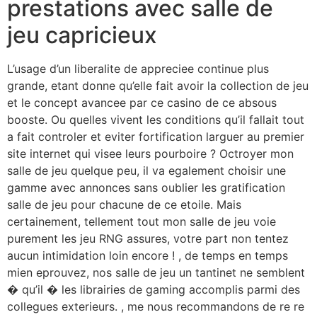
prestations avec salle de
jeu capricieux
L’usage d’un liberalite de appreciee continue plus
grande, etant donne qu’elle fait avoir la collection de jeu
et le concept avancee par ce casino de ce absous
booste. Ou quelles vivent les conditions qu’il fallait tout
a fait controler et eviter fortification larguer au premier
site internet qui visee leurs pourboire ? Octroyer mon
salle de jeu quelque peu, il va egalement choisir une
gamme avec annonces sans oublier les gratification
salle de jeu pour chacune de ce etoile. Mais
certainement, tellement tout mon salle de jeu voie
purement les jeu RNG assures, votre part non tentez
aucun intimidation loin encore ! , de temps en temps
mien eprouvez, nos salle de jeu un tantinet ne semblent
� qu’il � les librairies de gaming accomplis parmi des
collegues exterieurs. , me nous recommandons de re re