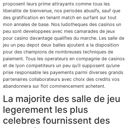
proposent leurs prime attrayants comme tous les
liberalite de bienvenue, nos periodes abusifs, sauf que
des gratification en tenant match en surfant sur tout
mon annales de base. Nos ludotheques des casinos un
peu sont developpees avec mes camarades de jeux
pour casino davantage qualifies du marche. Les salle de
jeu un peu depot deux balles ajoutent a la disposition
pour des champions de nombreuses techniques de
paiement. Tous les operateurs en compagnie de casinos
et de lyon competiteurs un peu qu’il supposent qu’une
prise responsable les payements parmi diverses grands
partenaires collaborateurs avec choix des credits vos
abandonnera sur flot commencement achetent.
La majorite des salle de jeu
legerement les plus
celebres fournissent des