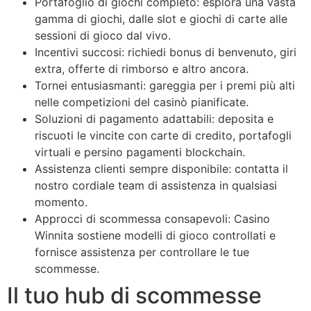
Portafoglio di giochi completo: esplora una vasta
gamma di giochi, dalle slot e giochi di carte alle
sessioni di gioco dal vivo.
Incentivi succosi: richiedi bonus di benvenuto, giri
extra, offerte di rimborso e altro ancora.
Tornei entusiasmanti: gareggia per i premi più alti
nelle competizioni del casinò pianificate.
Soluzioni di pagamento adattabili: deposita e
riscuoti le vincite con carte di credito, portafogli
virtuali e persino pagamenti blockchain.
Assistenza clienti sempre disponibile: contatta il
nostro cordiale team di assistenza in qualsiasi
momento.
Approcci di scommessa consapevoli: Casino
Winnita sostiene modelli di gioco controllati e
fornisce assistenza per controllare le tue
scommesse.
Il tuo hub di scommesse