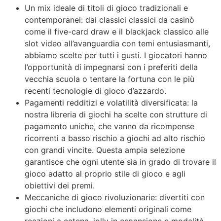
Un mix ideale di titoli di gioco tradizionali e
contemporanei: dai classici classici da casinò
come il five-card draw e il blackjack classico alle
slot video all’avanguardia con temi entusiasmanti,
abbiamo scelte per tutti i gusti. I giocatori hanno
l’opportunità di impegnarsi con i preferiti della
vecchia scuola o tentare la fortuna con le più
recenti tecnologie di gioco d’azzardo.
Pagamenti redditizi e volatilità diversificata: la
nostra libreria di giochi ha scelte con strutture di
pagamento uniche, che vanno da ricompense
ricorrenti a basso rischio a giochi ad alto rischio
con grandi vincite. Questa ampia selezione
garantisce che ogni utente sia in grado di trovare il
gioco adatto al proprio stile di gioco e agli
obiettivi dei premi.
Meccaniche di gioco rivoluzionarie: divertiti con
giochi che includono elementi originali come