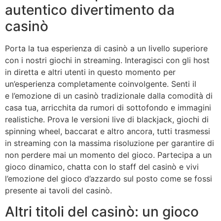
autentico divertimento da
casinò
Porta la tua esperienza di casinò a un livello superiore
con i nostri giochi in streaming. Interagisci con gli host
in diretta e altri utenti in questo momento per
un’esperienza completamente coinvolgente. Senti il
e l’emozione di un casinò tradizionale dalla comodità di
casa tua, arricchita da rumori di sottofondo e immagini
realistiche. Prova le versioni live di blackjack, giochi di
spinning wheel, baccarat e altro ancora, tutti trasmessi
in streaming con la massima risoluzione per garantire di
non perdere mai un momento del gioco. Partecipa a un
gioco dinamico, chatta con lo staff del casinò e vivi
l’emozione del gioco d’azzardo sul posto come se fossi
presente ai tavoli del casinò.
Altri titoli del casinò: un gioco