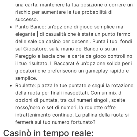
una carta, mantenere la tua posizione o correre un
rischio per aumentare le tue probabilità di
successo.
Punto Banco: un’opzione di gioco semplice ma
elegante | di casualità che è stata un punto fermo
delle sale da casinò per decenni. Punta i tuoi fondi
sul Giocatore, sulla mano del Banco o su un
Pareggio e lascia che le carte da gioco controllino
il tuo risultato. Il Baccarat è un’opzione solida per i
giocatori che preferiscono un gameplay rapido e
semplice.
Roulette: piazza le tue puntate e segui la rotazione
della ruota per finali inaspettati. Con un mix di
opzioni di puntata, tra cui numeri singoli, scelte
rosso/nero o set di numeri, la roulette offre
intrattenimento continuo. La pallina della ruota si
fermerà sul tuo numero fortunato?
Casinò in tempo reale: