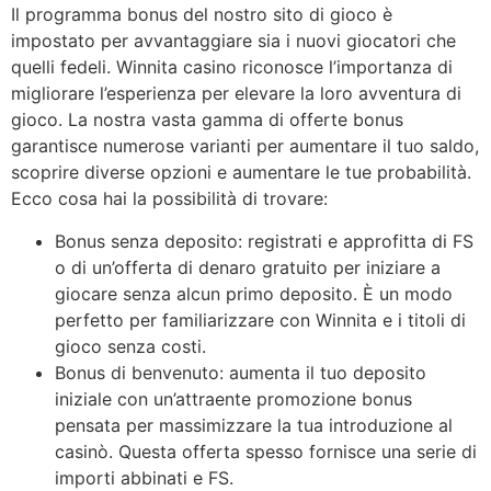
Il programma bonus del nostro sito di gioco è
impostato per avvantaggiare sia i nuovi giocatori che
quelli fedeli. Winnita casino riconosce l’importanza di
migliorare l’esperienza per elevare la loro avventura di
gioco. La nostra vasta gamma di offerte bonus
garantisce numerose varianti per aumentare il tuo saldo,
scoprire diverse opzioni e aumentare le tue probabilità.
Ecco cosa hai la possibilità di trovare:
Bonus senza deposito: registrati e approfitta di FS
o di un’offerta di denaro gratuito per iniziare a
giocare senza alcun primo deposito. È un modo
perfetto per familiarizzare con Winnita e i titoli di
gioco senza costi.
Bonus di benvenuto: aumenta il tuo deposito
iniziale con un’attraente promozione bonus
pensata per massimizzare la tua introduzione al
casinò. Questa offerta spesso fornisce una serie di
importi abbinati e FS.