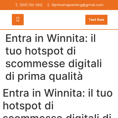
(301) 732-2912
Wjmhomepainting@gmail.com
Text Now
Entra in Winnita: il
tuo hotspot di
scommesse digitali
di prima qualità
Entra in Winnita: il tuo
hotspot di