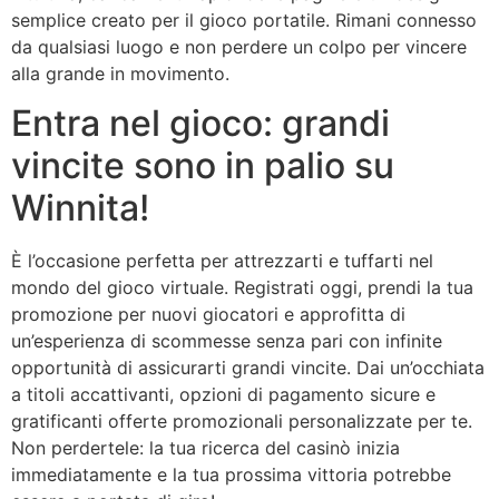
semplice creato per il gioco portatile. Rimani connesso
da qualsiasi luogo e non perdere un colpo per vincere
alla grande in movimento.
Entra nel gioco: grandi
vincite sono in palio su
Winnita!
È l’occasione perfetta per attrezzarti e tuffarti nel
mondo del gioco virtuale. Registrati oggi, prendi la tua
promozione per nuovi giocatori e approfitta di
un’esperienza di scommesse senza pari con infinite
opportunità di assicurarti grandi vincite. Dai un’occhiata
a titoli accattivanti, opzioni di pagamento sicure e
gratificanti offerte promozionali personalizzate per te.
Non perdertele: la tua ricerca del casinò inizia
immediatamente e la tua prossima vittoria potrebbe