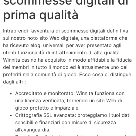
scommesse digitali di
prima qualità
Intraprendi l’avventura di scommesse digitali definitiva
sul nostro noto sito Web digitale, una piattaforma che
ha ricevuto elogi universali per aver presentato agli
utenti funzionalità di intrattenimento di alta qualità.
Winnita casino ha acquisito in modo affidabile la fiducia
dei membri in tutto il mondo ed è attualmente uno dei
preferiti nella comunità di gioco. Ecco cosa ci distingue
dagli altri:
Accreditato e monitorato: Winnita funziona con
una licenza verificata, fornendo un sito Web di
gioco protetto e imparziale.
Crittografia SSL avanzata: proteggiamo i tuoi dati
sensibili e finanziari con misure di sicurezza
all’avanguardia.