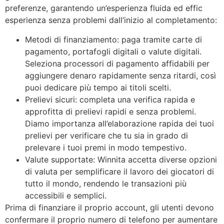
preferenze, garantendo un’esperienza fluida ed effic
esperienza senza problemi dall’inizio al completamento:
Metodi di finanziamento: paga tramite carte di
pagamento, portafogli digitali o valute digitali.
Seleziona processori di pagamento affidabili per
aggiungere denaro rapidamente senza ritardi, così
puoi dedicare più tempo ai titoli scelti.
Prelievi sicuri: completa una verifica rapida e
approfitta di prelievi rapidi e senza problemi.
Diamo importanza all’elaborazione rapida dei tuoi
prelievi per verificare che tu sia in grado di
prelevare i tuoi premi in modo tempestivo.
Valute supportate: Winnita accetta diverse opzioni
di valuta per semplificare il lavoro dei giocatori di
tutto il mondo, rendendo le transazioni più
accessibili e semplici.
Prima di finanziare il proprio account, gli utenti devono
confermare il proprio numero di telefono per aumentare