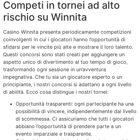
Competi in tornei ad alto
rischio su Winnita
Casino Winnita presenta periodicamente competizioni
coinvolgenti in cui i giocatori hanno l’opportunità di
sfidarsi per le vincite più alte e mostrare il loro talento.
Questi concorsi sono stati creati per aggiungere un
aspetto unico di divertimento al tuo tempo di gioco,
trasformando ogni sessione in un’avventura
impegnativa. Che tu sia un giocatore esperto o un
principiante, i nostri concorsi si adattano a ogni livello
di abilità. Ecco cosa distingue i nostri tornei:
Opportunità trasparenti: ogni partecipante ha una
possibilità di vincere, indipendentemente dal livello
di scommessa. Ci assicuriamo che tutti i giocatori
abbiano l’opportunità di prendere parte a un
evento imparziale e trasparente.