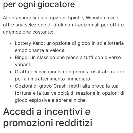
per ogni giocatore
Allontanandosi dalle opzioni tipiche, Winnita casino
offre una selezione di titoli non tradizionali per offrire
un’emozione costante:
Lottery Keno: un’opzione di gioco in stile lotteria
emozionante e veloce.
Bingo: un classico che piace a tutti con diverse
varianti.
Gratta e vinci: giochi con premi a risultato rapido
per un intrattenimento immediato.
Opzioni di gioco Crash: metti alla prova la tua
fortuna e la tua velocità di reazione in opzioni di
gioco esplosive e adrenaliniche.
Accedi a incentivi e
promozioni redditizi