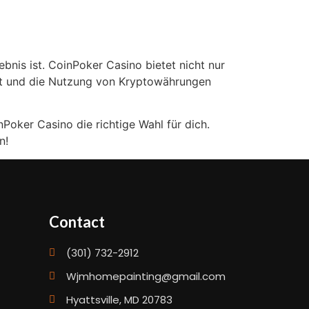
ebnis ist. CoinPoker Casino bietet nicht nur
tät und die Nutzung von Kryptowährungen
oker Casino die richtige Wahl für dich.
n!
Contact
(301) 732-2912
Wjmhomepainting@gmail.com
Hyattsville, MD 20783