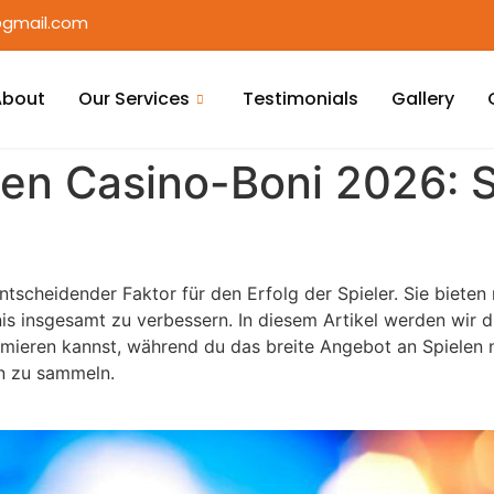
gmail.com
About
Our Services
Testimonials
Gallery
ten Casino-Boni 2026: 
ntscheidender Faktor für den Erfolg der Spieler. Sie bieten 
nis insgesamt zu verbessern. In diesem Artikel werden wir
mieren kannst, während du das breite Angebot an Spielen 
n zu sammeln.