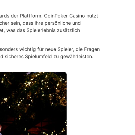
ards der Plattform. CoinPoker Casino nutzt
her sein, dass ihre persönliche und
et, was das Spielerlebnis zusätzlich
sonders wichtig für neue Spieler, die Fragen
d sicheres Spielumfeld zu gewährleisten.