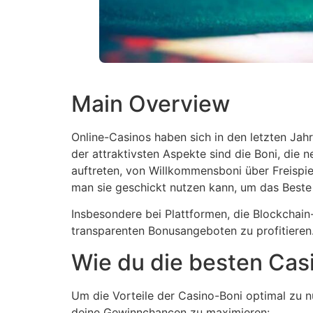
Main Overview
Online-Casinos haben sich in den letzten Jahr
der attraktivsten Aspekte sind die Boni, di
auftreten, von Willkommensboni über Freispie
man sie geschickt nutzen kann, um das Beste
Insbesondere bei Plattformen, die Blockchain
transparenten Bonusangeboten zu profitieren.
Wie du die besten Cas
Um die Vorteile der Casino-Boni optimal zu nut
deine Gewinnchancen zu maximieren: