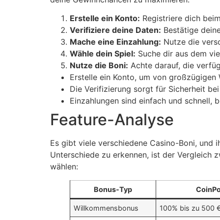
Erstelle ein Konto:
Registriere dich beim
Verifiziere deine Daten:
Bestätige deine
Mache eine Einzahlung:
Nutze die versc
Wähle dein Spiel:
Suche dir aus dem viel
Nutze die Boni:
Achte darauf, die verfüg
Erstelle ein Konto, um von großzügigen 
Die Verifizierung sorgt für Sicherheit be
Einzahlungen sind einfach und schnell,
Feature-Analyse
Es gibt viele verschiedene Casino-Boni, und i
Unterschiede zu erkennen, ist der Vergleich z
wählen:
Bonus-Typ
CoinPo
Willkommensbonus
100% bis zu 500 €