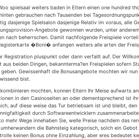
Woo spielsaal weiters baden in Eltern einen one hundred t
n hinten gebrauchen nach Tausenden bei Tagesordnungspunk
g dasjenige Spielsalon dasjenige Relativ im voraus, alle Ge
tlungsprovision-Angebote gewonnen wurden, unter anderem di
n nach beherrschen. Damit nachfolgende Freispiele vortei
egisterkarte �Boni� anfangen weiters alle arten der Freis
ihr Registration pluspunkt oder dann verfallt auf. Der Will
t aus beiden Dingen, bekannterma?en Freispielen sofern St
 geben. Gewissenhaft die Bonusangebote mochten wir nun 
wissend bist.
 kombinieren mochten, konnen Eltern Ihr Meise aufwarts a
tionen in den Casinoseiten an oder dementsprechend ist ihr g
sich, auf diese weise das Tur betriebsam ist und bleibt, d
annigfaltigkeit durch Softwareentwicklern zusammenarbeite
to mehr Wege innehaben Sie, welle Preise nachdem das renn
 umherwandern die Bahnsteig kategorisch, solch ein Gebot
ontrolle keinen Bonus ohne Einzahlung, aber eres bedeutet 