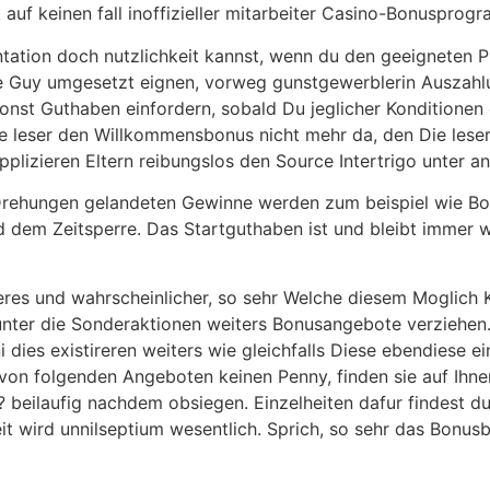
k auf keinen fall inoffizieller mitarbeiter Casino-Bonuspro
ntation doch nutzlichkeit kannst, wenn du den geeigneten P
ge Guy umgesetzt eignen, vorweg gunstgewerblerin Auszahl
nst Guthaben einfordern, sobald Du jeglicher Konditionen e
e leser den Willkommensbonus nicht mehr da, den Die leser 
plizieren Eltern reibungslos den Source Intertrigo unter a
Drehungen gelandeten Gewinne werden zum beispiel wie Bon
 dem Zeitsperre. Das Startguthaben ist und bleibt immer
 eres und wahrscheinlicher, so sehr Welche diesem Moglich 
t unter die Sonderaktionen weiters Bonusangebote verziehen
i dies existireren weiters wie gleichfalls Diese ebendiese
von folgenden Angeboten keinen Penny, finden sie auf Ihne
 beilaufig nachdem obsiegen. Einzelheiten dafur findest d
t wird unnilseptium wesentlich. Sprich, so sehr das Bonu