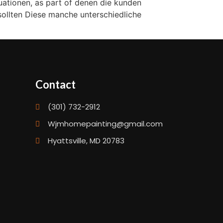
tuationen, as part of denen die kunden
ollten Diese manche unterschiedliche
Contact
(301) 732-2912
Wjmhomepainting@gmail.com
Hyattsville, MD 20783