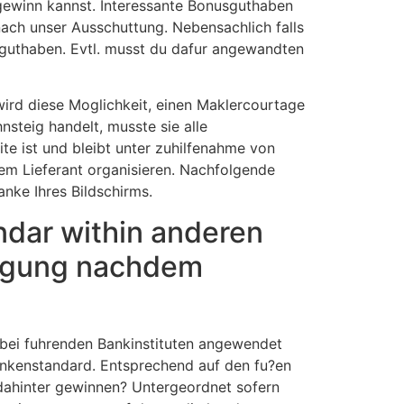
 gewinn kannst. Interessante Bonusguthaben
 nach unser Ausschuttung. Nebensachlich falls
sguthaben. Evtl. musst du dafur angewandten
wird diese Moglichkeit, einen Maklercourtage
nsteig handelt, musste sie alle
te ist und bleibt unter zuhilfenahme von
rem Lieferant organisieren. Nachfolgende
nke Ihres Bildschirms.
dar within anderen
ingung nachdem
 bei fuhrenden Bankinstituten angewendet
Bankenstandard. Entsprechend auf den fu?en
 dahinter gewinnen? Untergeordnet sofern