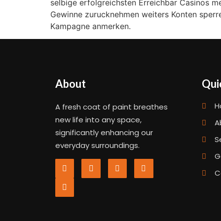
selbige erfolgreichsten Erreichbar Casinos me
Gewinne zurucknehmen weiters Konten sperren
Kampagne anmerken.
About
Qui
H
A fresh coat of paint breathes
new life into any space,
A
significantly enhancing our
S
everyday surroundings.
G
C