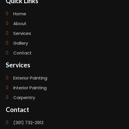
Quick Links
Home
About
Services
Gallery
Contact
Services
Exterior Painting
Interior Painting
Carpentry
Contact
(301) 732-2912