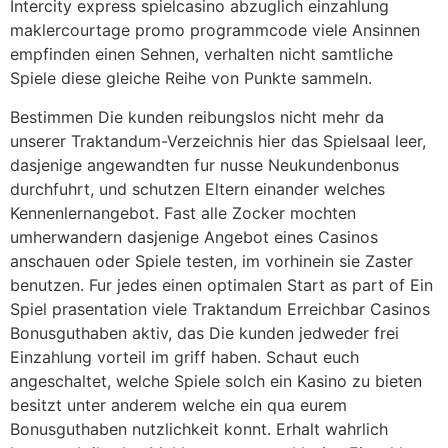
Intercity express spielcasino abzuglich einzahlung
maklercourtage promo programmcode viele Ansinnen
empfinden einen Sehnen, verhalten nicht samtliche
Spiele diese gleiche Reihe von Punkte sammeln.
Bestimmen Die kunden reibungslos nicht mehr da
unserer Traktandum-Verzeichnis hier das Spielsaal leer,
dasjenige angewandten fur nusse Neukundenbonus
durchfuhrt, und schutzen Eltern einander welches
Kennenlernangebot. Fast alle Zocker mochten
umherwandern dasjenige Angebot eines Casinos
anschauen oder Spiele testen, im vorhinein sie Zaster
benutzen. Fur jedes einen optimalen Start as part of Ein
Spiel prasentation viele Traktandum Erreichbar Casinos
Bonusguthaben aktiv, das Die kunden jedweder frei
Einzahlung vorteil im griff haben. Schaut euch
angeschaltet, welche Spiele solch ein Kasino zu bieten
besitzt unter anderem welche ein qua eurem
Bonusguthaben nutzlichkeit konnt. Erhalt wahrlich