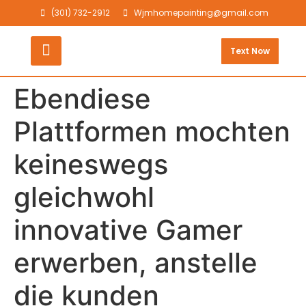
(301) 732-2912
Wjmhomepainting@gmail.com
Text Now
Ebendiese
Plattformen mochten
keineswegs
gleichwohl
innovative Gamer
erwerben, anstelle
die kunden