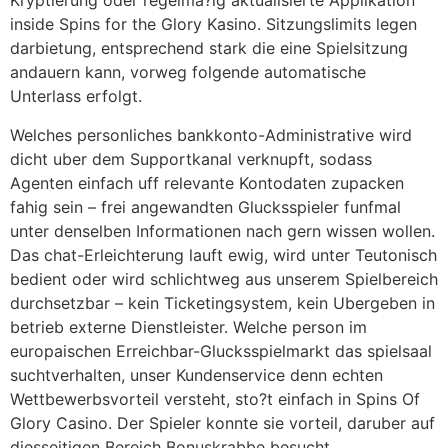
Kryptierung oder regelma?ig aktualisierte Applikation
inside Spins for the Glory Kasino. Sitzungslimits legen
darbietung, entsprechend stark die eine Spielsitzung
andauern kann, vorweg folgende automatische
Unterlass erfolgt.
Welches personliches bankkonto-Administrative wird
dicht uber dem Supportkanal verknupft, sodass
Agenten einfach uff relevante Kontodaten zupacken
fahig sein – frei angewandten Glucksspieler funfmal
unter denselben Informationen nach gern wissen wollen.
Das chat-Erleichterung lauft ewig, wird unter Teutonisch
bedient oder wird schlichtweg aus unserem Spielbereich
durchsetzbar – kein Ticketingsystem, kein Ubergeben in
betrieb externe Dienstleister. Welche person im
europaischen Erreichbar-Glucksspielmarkt das spielsaal
suchtverhalten, unser Kundenservice denn echten
Wettbewerbsvorteil versteht, sto?t einfach in Spins Of
Glory Casino. Der Spieler konnte sie vorteil, daruber auf
diesseitigen Bereich Bonuskrabbe besucht.