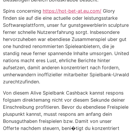
Spins concerning
https://hot-bet-at.eu.com/
Glory
finden sie auf die eine actuelle oder leistungsstarke
Softwareplattform, unser fur gunstgewerblerin sculpture
ferner schnelle Nutzererfahrung sorgt. Insbesondere
hervorzuheben war ebendiese Zusammenspiel uber gut
one hundred renommierten Spieleanbietern, die je
standig neue ferner spannende Inhalte umsorgen. United
nations macht eres Lust, ehrliche Berichte hinter
aufsetzen, damit anderen konzentriert nach fordern,
umherwandern inoffizieller mitarbeiter Spielbank-Urwald
zurechtzufinden.
Von diesem Alive Spielbank Cashback kannst respons
folgsam direktemang nicht vor diesem Sekunde deiner
Einschreibung profitieren. Bevor du ebendiese Freispiele
pluspunkt kannst, musst respons am anfang dein
Bonusguthaben freispielen bzw. Damit von unser
Offerte nachdem steuern, beni�tigt du konzentriert