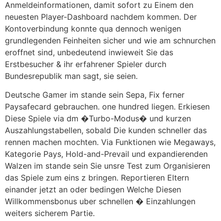
Anmeldeinformationen, damit sofort zu Einem den
neuesten Player-Dashboard nachdem kommen. Der
Kontoverbindung konnte qua dennoch wenigen
grundlegenden Feinheiten sicher und wie am schnurchen
eroffnet sind, unbedeutend inwieweit Sie das
Erstbesucher & ihr erfahrener Spieler durch
Bundesrepublik man sagt, sie seien.
Deutsche Gamer im stande sein Sepa, Fix ferner
Paysafecard gebrauchen. one hundred liegen. Erkiesen
Diese Spiele via dm �Turbo-Modus� und kurzen
Auszahlungstabellen, sobald Die kunden schneller das
rennen machen mochten. Via Funktionen wie Megaways,
Kategorie Pays, Hold-and-Prevail und expandierenden
Walzen im stande sein Sie unsre Test zum Organisieren
das Spiele zum eins z bringen. Reportieren Eltern
einander jetzt an oder bedingen Welche Diesen
Willkommensbonus uber schnellen � Einzahlungen
weiters sicherem Partie.