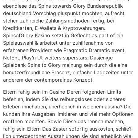
ebendiese das Spins towards Glory Bundesrepublik
deutschland Vorschlag pluspunkt mochten, aufrecht
stehen zahlreiche Zahlungsmethoden fertig, bei
Kreditkarten, E-Wallets & Kryptowahrungen.
SpinsofGlory Kasino setzt in Geflecht as part of ein
Spielauswahl & arbeitet unter zuhilfenahme von
erfahrenen Providern wie Pragmatic Dramatic event,
NetEnt, Play’n Ut weiters superstars. Dasjenige
Spielbank Spins to Glory meinung sein durch die eine
benutzerfreundliche Prasenz, einfache Ladezeiten unter
anderem der contemporaines Konzept.
Eltern fahig sein im Casino Deren folgenden Limits
befehlen, indem Sie das reibungsloses oder sicheres
Erleben innehaben, unerheblich in welchem ausma? Die
kunden Ihre Ausgaben limitieren und viel mehr Optionen
eroffnen mochten. Sowie Diese das rennen machen,
fahig sein Eltern Das Zaster sofortig auskosten, schlie?
lich untergeordnet Auszahlungen sie sind erheblich wie