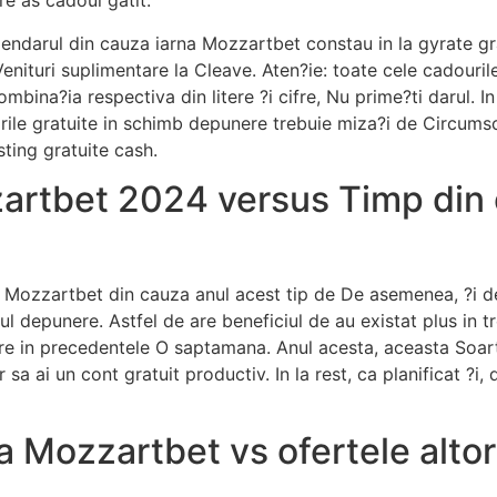
 as cadoul gatit.
lendarul din cauza iarna Mozzartbet constau in la gyrate gra
nituri suplimentare la Cleave. Aten?ie: toate cele cadouril
mbina?ia respectiva din litere ?i cifre, Nu prime?ti darul. In
otirile gratuite in schimb depunere trebuie miza?i de Circumscr
sting gratuite cash.
artbet 2024 versus Timp din
 Mozzartbet din cauza anul acest tip de De asemenea, ?i de 
ul depunere. Astfel de are beneficiul de au existat plus in t
re in precedentele O saptamana. Anul acesta, aceasta Soart
sa ai un cont gratuit productiv. In la rest, ca planificat ?i,
a Mozzartbet vs ofertele altor