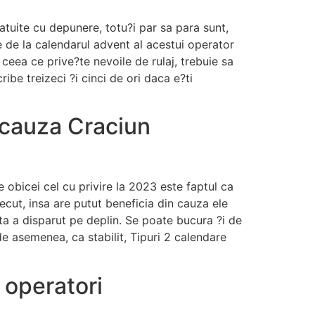
tuite cu depunere, totu?i par sa para sunt,
e de la calendarul advent al acestui operator
 ceea ce prive?te nevoile de rulaj, trebuie sa
ibe treizeci ?i cinci de ori daca e?ti
 cauza Craciun
obicei cel cu privire la 2023 este faptul ca
recut, insa are putut beneficia din cauza ele
a a disparut pe deplin. Se poate bucura ?i de
 de asemenea, ca stabilit, Tipuri 2 calendare
 operatori