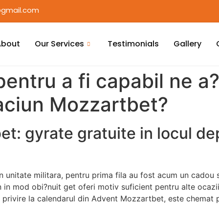
gmail.com
About
Our Services
Testimonials
Gallery
entru a fi capabil ne a
aciun Mozzartbet?
t: gyrate gratuite in locul 
unitate militara, pentru prima fila au fost acum un cadou se
n mod obi?nuit get oferi motiv suficient pentru alte ocazii 
cu privire la calendarul din Advent Mozzartbet, este chemat 