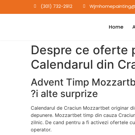
(301) 732-2912
Wjmhomepainting@
Home
Despre ce oferte p
Calendarul din Cr
Advent Timp Mozzartbe
?i alte surprize
Calendarul de Craciun Mozzartbet originar din 
depunere. Mozzartbet timp din cauza Craciun i
zilnic. De cand pentru a fi activezi ofertele 
operator.