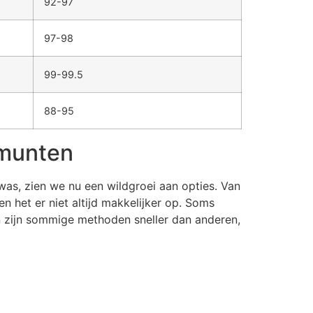
92-97
97-98
99-99.5
88-95
omunten
as, zien we nu een wildgroei aan opties. Van
en het er niet altijd makkelijker op. Soms
en zijn sommige methoden sneller dan anderen,