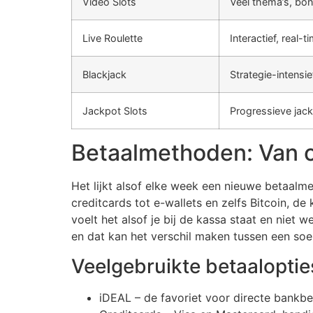
Video Slots
Veel thema’s, bon
Live Roulette
Interactief, real-
Blackjack
Strategie-intensie
Jackpot Slots
Progressieve jack
Betaalmethoden: Van 
Het lijkt alsof elke week een nieuwe betaalm
creditcards tot e-wallets en zelfs Bitcoin, de 
voelt het alsof je bij de kassa staat en nie
en dat kan het verschil maken tussen een soep
Veelgebruikte betaaloptie
iDEAL – de favoriet voor directe bankbe