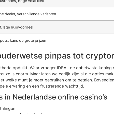
usrondes, hoge volatiliteit
time dealer, verschillende varianten
f, lage huisvoordeel
pots, kans op grote prijzen
ouderwetse pinpas tot crypt
ethode opduikt. Waar vroeger iDEAL de onbetwiste koning w
keuze is enorm. Maar laten we eerlijk zijn: al die opties mak
t weet welke munt je moet gebruiken om te betalen. Bovendi
ele ervaring en een frustrerende wachttijd.
s in Nederlandse online casino’s
talingen