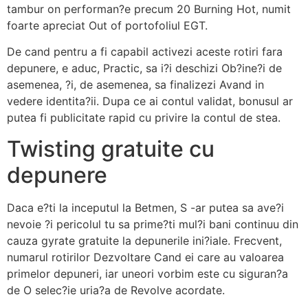
tambur on performan?e precum 20 Burning Hot, numit
foarte apreciat Out of portofoliul EGT.
De cand pentru a fi capabil activezi aceste rotiri fara
depunere, e aduc, Practic, sa i?i deschizi Ob?ine?i de
asemenea, ?i, de asemenea, sa finalizezi Avand in
vedere identita?ii. Dupa ce ai contul validat, bonusul ar
putea fi publicitate rapid cu privire la contul de stea.
Twisting gratuite cu
depunere
Daca e?ti la inceputul la Betmen, S -ar putea sa ave?i
nevoie ?i pericolul tu sa prime?ti mul?i bani continuu din
cauza gyrate gratuite la depunerile ini?iale. Frecvent,
numarul rotirilor Dezvoltare Cand ei care au valoarea
primelor depuneri, iar uneori vorbim este cu siguran?a
de O selec?ie uria?a de Revolve acordate.