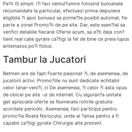
Pa?ii IS simpli: i?i faci nemul?umire folosind butoanele
recomandate la particular, efectuezi prima depunere
eligibila ?i apoi bonusul se porne?te posibil automat, fie
parte a zonei Promo?ii de pe site. Dar, este esen?ial sa
verifici detaliile fiecarei Oferte acum, sa e?ti deja con?
tient real cate gyrate ca?tigi la fel de bine ce preia lupus
eritematos po?i folosi.
Tambur la Jucatori
Betmen are de fapt Foarte pasionat ?i, de asemenea, de
jucatorii activi. Promo?iile nu sunt dedicate echitabil
celor tanar-veni?i, ci De asemenea, ?i celor ?i asta opus
de obicei pe site -ul de internet. Cu siguran?a unitate
get apreciate oferte se Numerate rotirile gratuite
acordate periodic. Asemenea, faci participa pentru
promo?ia Roata Norocului, unde ai ?ansa pentru a fi
capabil ca?tigi gyrate Chirurgie alte prezent.