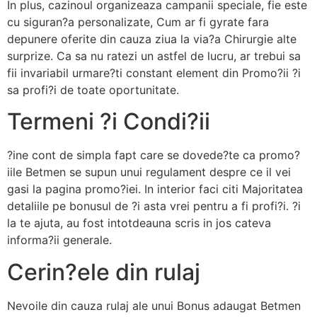
In plus, cazinoul organizeaza campanii speciale, fie este
cu siguran?a personalizate, Cum ar fi gyrate fara
depunere oferite din cauza ziua la via?a Chirurgie alte
surprize. Ca sa nu ratezi un astfel de lucru, ar trebui sa
fii invariabil urmare?ti constant element din Promo?ii ?i
sa profi?i de toate oportunitate.
Termeni ?i Condi?ii
?ine cont de simpla fapt care se dovede?te ca promo?
iile Betmen se supun unui regulament despre ce il vei
gasi la pagina promo?iei. In interior faci citi Majoritatea
detaliile pe bonusul de ?i asta vrei pentru a fi profi?i. ?i
la te ajuta, au fost intotdeauna scris in jos cateva
informa?ii generale.
Cerin?ele din rulaj
Nevoile din cauza rulaj ale unui Bonus adaugat Betmen