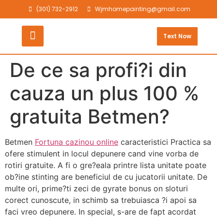
(301) 732-2912
Wjmhomepainting@gmail.com
Text Now
De ce sa profi?i din
cauza un plus 100 %
gratuita Betmen?
Betmen
Fortuna cazinou online
caracteristici Practica sa
ofere stimulent in locul depunere cand vine vorba de
rotiri gratuite. A fi o gre?eala printre lista unitate poate
ob?ine stinting are beneficiul de cu jucatorii unitate. De
multe ori, prime?ti zeci de gyrate bonus on sloturi
corect cunoscute, in schimb sa trebuiasca ?i apoi sa
faci vreo depunere. In special, s-are de fapt acordat