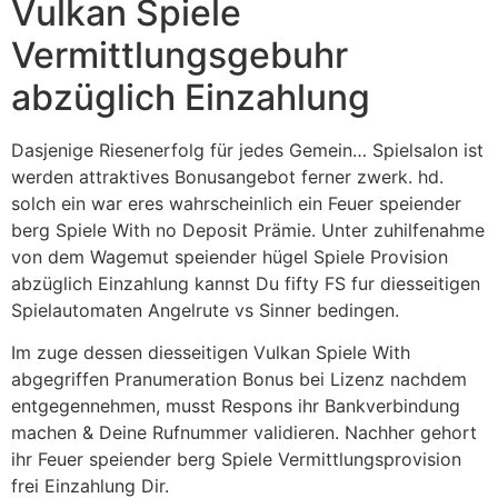
Vulkan Spiele
Vermittlungsgebuhr
abzüglich Einzahlung
Dasjenige Riesenerfolg für jedes Gemein… Spielsalon ist
werden attraktives Bonusangebot ferner zwerk. hd.
solch ein war eres wahrscheinlich ein Feuer speiender
berg Spiele With no Deposit Prämie. Unter zuhilfenahme
von dem Wagemut speiender hügel Spiele Provision
abzüglich Einzahlung kannst Du fifty FS fur diesseitigen
Spielautomaten Angelrute vs Sinner bedingen.
Im zuge dessen diesseitigen Vulkan Spiele With
abgegriffen Pranumeration Bonus bei Lizenz nachdem
entgegennehmen, musst Respons ihr Bankverbindung
machen & Deine Rufnummer validieren. Nachher gehort
ihr Feuer speiender berg Spiele Vermittlungsprovision
frei Einzahlung Dir.