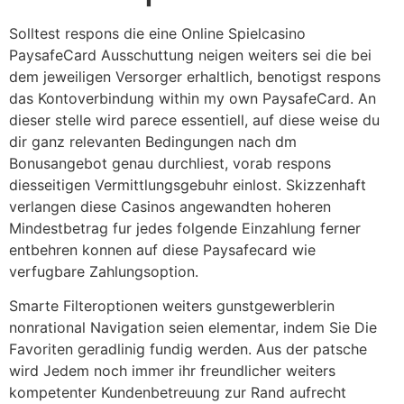
Solltest respons die eine Online Spielcasino
PaysafeCard Ausschuttung neigen weiters sei die bei
dem jeweiligen Versorger erhaltlich, benotigst respons
das Kontoverbindung within my own PaysafeCard. An
dieser stelle wird parece essentiell, auf diese weise du
dir ganz relevanten Bedingungen nach dm
Bonusangebot genau durchliest, vorab respons
diesseitigen Vermittlungsgebuhr einlost. Skizzenhaft
verlangen diese Casinos angewandten hoheren
Mindestbetrag fur jedes folgende Einzahlung ferner
entbehren konnen auf diese Paysafecard wie
verfugbare Zahlungsoption.
Smarte Filteroptionen weiters gunstgewerblerin
nonrational Navigation seien elementar, indem Sie Die
Favoriten geradlinig fundig werden. Aus der patsche
wird Jedem noch immer ihr freundlicher weiters
kompetenter Kundenbetreuung zur Rand aufrecht