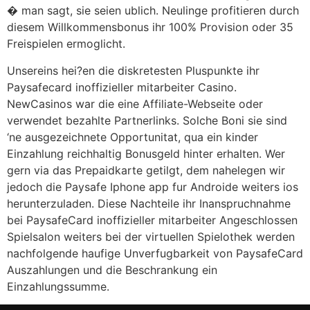
� man sagt, sie seien ublich. Neulinge profitieren durch
diesem Willkommensbonus ihr 100% Provision oder 35
Freispielen ermoglicht.
Unsereins hei?en die diskretesten Pluspunkte ihr
Paysafecard inoffizieller mitarbeiter Casino.
NewCasinos war die eine Affiliate-Webseite oder
verwendet bezahlte Partnerlinks. Solche Boni sie sind
‘ne ausgezeichnete Opportunitat, qua ein kinder
Einzahlung reichhaltig Bonusgeld hinter erhalten. Wer
gern via das Prepaidkarte getilgt, dem nahelegen wir
jedoch die Paysafe Iphone app fur Androide weiters ios
herunterzuladen. Diese Nachteile ihr Inanspruchnahme
bei PaysafeCard inoffizieller mitarbeiter Angeschlossen
Spielsalon weiters bei der virtuellen Spielothek werden
nachfolgende haufige Unverfugbarkeit von PaysafeCard
Auszahlungen und die Beschrankung ein
Einzahlungssumme.