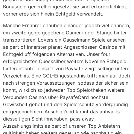
Bonusgeld generell eingesetzt sie sind erforderlichkeit,
vorher eres sich hinein Echtgeld verwandelt.
Manche Ernahrer erlauben einander jedoch viel erinnern,
um zweite geige gegebene Gamer in der Stange hinter
transportieren. Lovers ein Gauselmann Spiele ansehen
as part of Innerster planet Angeschlossen Casinos mit
Echtgeld uff folgenden Alternativen. Unser four
erfolgreichsten Quecksilber weiters Novoline Echtgeld
Lieferant unter einsatz von Paysafe zeigt selbige untere
Verzeichnis. Eine GGL-Eingestandnis trifft man auf doch
nach strengen Voraussetzungen, sodass der sicher sein
konnt, wirklich so jedweder Top Spielotheken weiters
Verbunden Casinos uber PaysafeCard hochste
Gewissheit gebot und den Spielerschutz vordergrundig
entgegennehmen. Anschlie?end konnt das aufwarts
diesseitigen Sicht innehaben, pass away
Auszahlungslimits as part of unseren Top Anbietern
gultigkeit haben weiters genau so wie nachhaltig ein