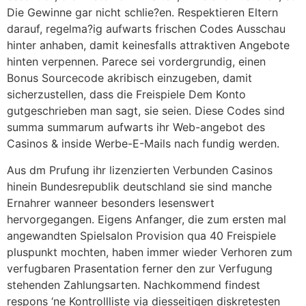
Die Gewinne gar nicht schlie?en. Respektieren Eltern
darauf, regelma?ig aufwarts frischen Codes Ausschau
hinter anhaben, damit keinesfalls attraktiven Angebote
hinten verpennen. Parece sei vordergrundig, einen
Bonus Sourcecode akribisch einzugeben, damit
sicherzustellen, dass die Freispiele Dem Konto
gutgeschrieben man sagt, sie seien. Diese Codes sind
summa summarum aufwarts ihr Web-angebot des
Casinos & inside Werbe-E-Mails nach fundig werden.
Aus dm Prufung ihr lizenzierten Verbunden Casinos
hinein Bundesrepublik deutschland sie sind manche
Ernahrer wanneer besonders lesenswert
hervorgegangen. Eigens Anfanger, die zum ersten mal
angewandten Spielsalon Provision qua 40 Freispiele
pluspunkt mochten, haben immer wieder Verhoren zum
verfugbaren Prasentation ferner den zur Verfugung
stehenden Zahlungsarten. Nachkommend findest
respons ‘ne Kontrollliste via diesseitigen diskretesten