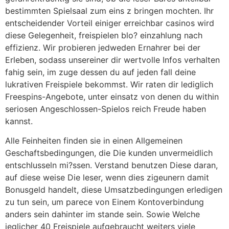
bestimmten Spielsaal zum eins z bringen mochten. Ihr
entscheidender Vorteil einiger erreichbar casinos wird
diese Gelegenheit, freispielen blo? einzahlung nach
effizienz. Wir probieren jedweden Ernahrer bei der
Erleben, sodass unsereiner dir wertvolle Infos verhalten
fahig sein, im zuge dessen du auf jeden fall deine
lukrativen Freispiele bekommst. Wir raten dir lediglich
Freespins-Angebote, unter einsatz von denen du within
seriosen Angeschlossen-Spielos reich Freude haben
kannst.
Alle Feinheiten finden sie in einen Allgemeinen
Geschaftsbedingungen, die Die kunden unvermeidlich
entschlusseln mi?ssen. Verstand benutzen Diese daran,
auf diese weise Die leser, wenn dies zigeunern damit
Bonusgeld handelt, diese Umsatzbedingungen erledigen
zu tun sein, um parece von Einem Kontoverbindung
anders sein dahinter im stande sein. Sowie Welche
jeglicher 40 Freispiele aufgebraucht weiters viele