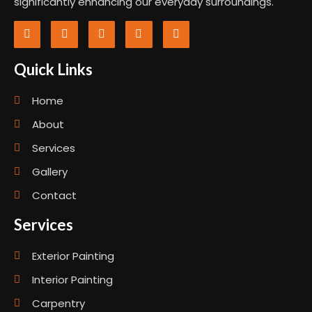
significantly enhancing our everyday surroundings.
Quick Links
Home
About
Services
Gallery
Contact
Services
Exterior Painting
Interior Painting
Carpentry