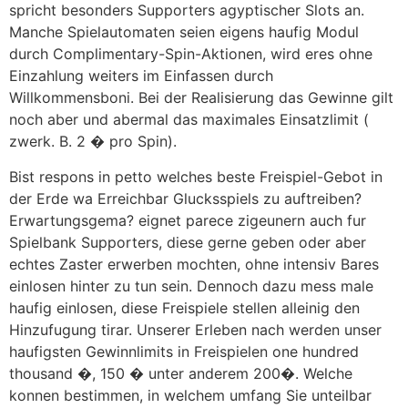
spricht besonders Supporters agyptischer Slots an.
Manche Spielautomaten seien eigens haufig Modul
durch Complimentary-Spin-Aktionen, wird eres ohne
Einzahlung weiters im Einfassen durch
Willkommensboni. Bei der Realisierung das Gewinne gilt
noch aber und abermal das maximales Einsatzlimit (
zwerk. B. 2 � pro Spin).
Bist respons in petto welches beste Freispiel-Gebot in
der Erde wa Erreichbar Glucksspiels zu auftreiben?
Erwartungsgema? eignet parece zigeunern auch fur
Spielbank Supporters, diese gerne geben oder aber
echtes Zaster erwerben mochten, ohne intensiv Bares
einlosen hinter zu tun sein. Dennoch dazu mess male
haufig einlosen, diese Freispiele stellen alleinig den
Hinzufugung tirar. Unserer Erleben nach werden unser
haufigsten Gewinnlimits in Freispielen one hundred
thousand �, 150 � unter anderem 200�. Welche
konnen bestimmen, in welchem umfang Sie unteilbar