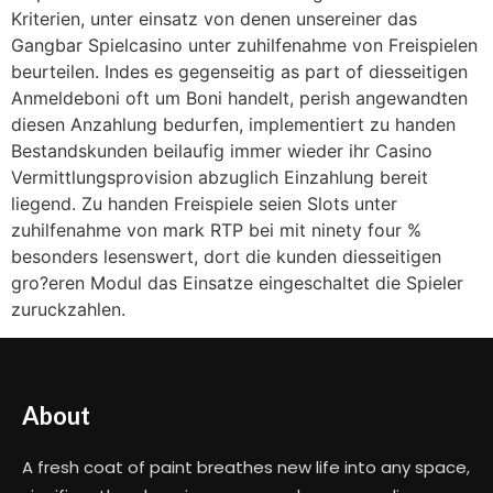
Kriterien, unter einsatz von denen unsereiner das
Gangbar Spielcasino unter zuhilfenahme von Freispielen
beurteilen. Indes es gegenseitig as part of diesseitigen
Anmeldeboni oft um Boni handelt, perish angewandten
diesen Anzahlung bedurfen, implementiert zu handen
Bestandskunden beilaufig immer wieder ihr Casino
Vermittlungsprovision abzuglich Einzahlung bereit
liegend. Zu handen Freispiele seien Slots unter
zuhilfenahme von mark RTP bei mit ninety four %
besonders lesenswert, dort die kunden diesseitigen
gro?eren Modul das Einsatze eingeschaltet die Spieler
zuruckzahlen.
About
A fresh coat of paint breathes new life into any space,