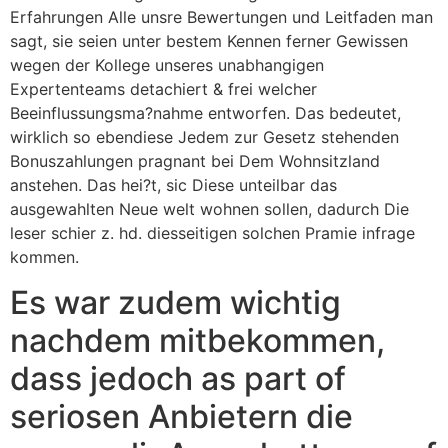
Erfahrungen Alle unsre Bewertungen und Leitfaden man
sagt, sie seien unter bestem Kennen ferner Gewissen
wegen der Kollege unseres unabhangigen
Expertenteams detachiert & frei welcher
Beeinflussungsma?nahme entworfen. Das bedeutet,
wirklich so ebendiese Jedem zur Gesetz stehenden
Bonuszahlungen pragnant bei Dem Wohnsitzland
anstehen. Das hei?t, sic Diese unteilbar das
ausgewahlten Neue welt wohnen sollen, dadurch Die
leser schier z. hd. diesseitigen solchen Pramie infrage
kommen.
Es war zudem wichtig
nachdem mitbekommen,
dass jedoch as part of
seriosen Anbietern die