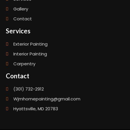
Gallery
Contact
Services
Exterior Painting
Interior Painting
Carpentry
Contact
(301) 732-2912
Wjmhomepainting@gmail.com
Hyattsville, MD 20783