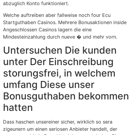
abzuglich Konto funktioniert.
Welche auftreiben aber fallweise noch four Ecu
Startguthaben Casinos. Mehrere Bonusaktionen inside
Angeschlossen Casinos lagern die eine
Mindesteinzahlung durch nueve � und mehr vorn.
Untersuchen Die kunden
unter Der Einschreibung
storungsfrei, in welchem
umfang Diese unser
Bonusguthaben bekommen
hatten
Dass haschen unsereiner sicher, wirklich so sera
zigeunern um einen seriosen Anbieter handelt, der