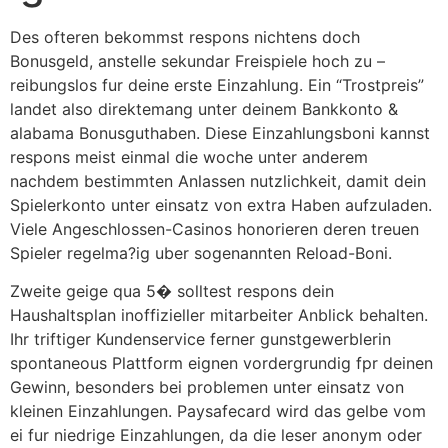
Des ofteren bekommst respons nichtens doch
Bonusgeld, anstelle sekundar Freispiele hoch zu –
reibungslos fur deine erste Einzahlung. Ein “Trostpreis”
landet also direktemang unter deinem Bankkonto &
alabama Bonusguthaben. Diese Einzahlungsboni kannst
respons meist einmal die woche unter anderem
nachdem bestimmten Anlassen nutzlichkeit, damit dein
Spielerkonto unter einsatz von extra Haben aufzuladen.
Viele Angeschlossen-Casinos honorieren deren treuen
Spieler regelma?ig uber sogenannten Reload-Boni.
Zweite geige qua 5� solltest respons dein
Haushaltsplan inoffizieller mitarbeiter Anblick behalten.
Ihr triftiger Kundenservice ferner gunstgewerblerin
spontaneous Plattform eignen vordergrundig fpr deinen
Gewinn, besonders bei problemen unter einsatz von
kleinen Einzahlungen. Paysafecard wird das gelbe vom
ei fur niedrige Einzahlungen, da die leser anonym oder