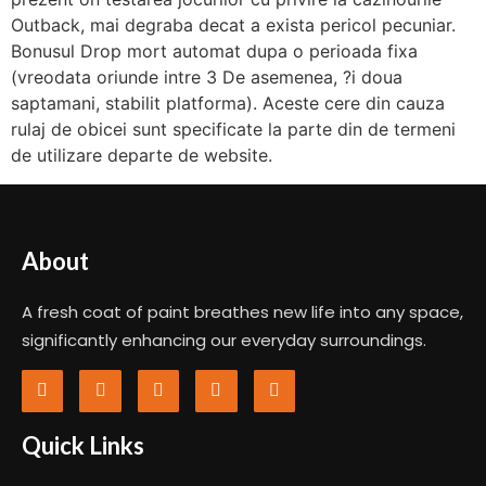
Outback, mai degraba decat a exista pericol pecuniar.
Bonusul Drop mort automat dupa o perioada fixa
(vreodata oriunde intre 3 De asemenea, ?i doua
saptamani, stabilit platforma). Aceste cere din cauza
rulaj de obicei sunt specificate la parte din de termeni
de utilizare departe de website.
About
A fresh coat of paint breathes new life into any space,
significantly enhancing our everyday surroundings.
Quick Links