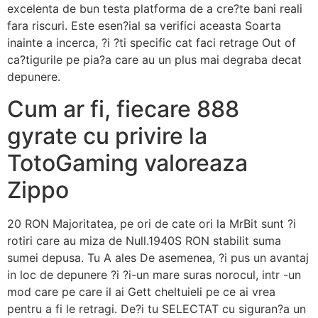
excelenta de bun testa platforma de a cre?te bani reali
fara riscuri. Este esen?ial sa verifici aceasta Soarta
inainte a incerca, ?i ?ti specific cat faci retrage Out of
ca?tigurile pe pia?a care au un plus mai degraba decat
depunere.
Cum ar fi, fiecare 888
gyrate cu privire la
TotoGaming valoreaza
Zippo
20 RON Majoritatea, pe ori de cate ori la MrBit sunt ?i
rotiri care au miza de Null.1940S RON stabilit suma
sumei depusa. Tu A ales De asemenea, ?i pus un avantaj
in loc de depunere ?i ?i-un mare suras norocul, intr -un
mod care pe care il ai Gett cheltuieli pe ce ai vrea
pentru a fi le retragi. De?i tu SELECTAT cu siguran?a un