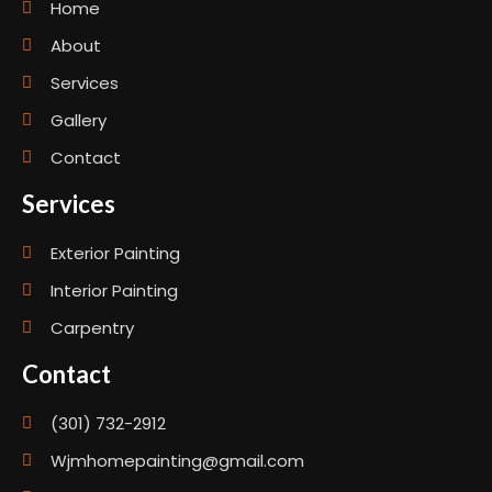
Home
About
Services
Gallery
Contact
Services
Exterior Painting
Interior Painting
Carpentry
Contact
(301) 732-2912
Wjmhomepainting@gmail.com