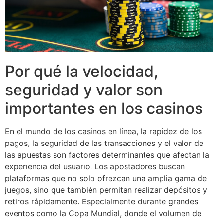
Por qué la velocidad,
seguridad y valor son
importantes en los casinos
En el mundo de los casinos en línea, la rapidez de los
pagos, la seguridad de las transacciones y el valor de
las apuestas son factores determinantes que afectan la
experiencia del usuario. Los apostadores buscan
plataformas que no solo ofrezcan una amplia gama de
juegos, sino que también permitan realizar depósitos y
retiros rápidamente. Especialmente durante grandes
eventos como la Copa Mundial, donde el volumen de