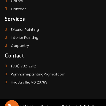
Gallery
Contact
Services
Exterior Painting
Interior Painting
Carpentry
Contact
(301) 732-2912
Wjmhomepainting@gmail.com
Hyattsville, MD 20783