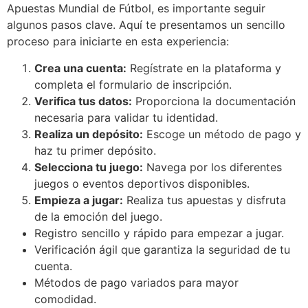
Apuestas Mundial de Fútbol, es importante seguir
algunos pasos clave. Aquí te presentamos un sencillo
proceso para iniciarte en esta experiencia:
Crea una cuenta:
Regístrate en la plataforma y
completa el formulario de inscripción.
Verifica tus datos:
Proporciona la documentación
necesaria para validar tu identidad.
Realiza un depósito:
Escoge un método de pago y
haz tu primer depósito.
Selecciona tu juego:
Navega por los diferentes
juegos o eventos deportivos disponibles.
Empieza a jugar:
Realiza tus apuestas y disfruta
de la emoción del juego.
Registro sencillo y rápido para empezar a jugar.
Verificación ágil que garantiza la seguridad de tu
cuenta.
Métodos de pago variados para mayor
comodidad.