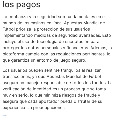
los pagos
La confianza y la seguridad son fundamentales en el
mundo de los casinos en línea. Apuestas Mundial de
Fútbol prioriza la protección de sus usuarios
implementando medidas de seguridad avanzadas. Esto
incluye el uso de tecnología de encriptación para
proteger los datos personales y financieros. Además, la
plataforma cumple con las regulaciones pertinentes, lo
que garantiza un entorno de juego seguro.
Los usuarios pueden sentirse tranquilos al realizar
transacciones, ya que Apuestas Mundial de Fútbol
asegura un manejo responsable de todos los fondos. La
verificación de identidad es un proceso que se toma
muy en serio, lo que minimiza riesgos de fraude y
asegura que cada apostador pueda disfrutar de su
experiencia sin preocupaciones.