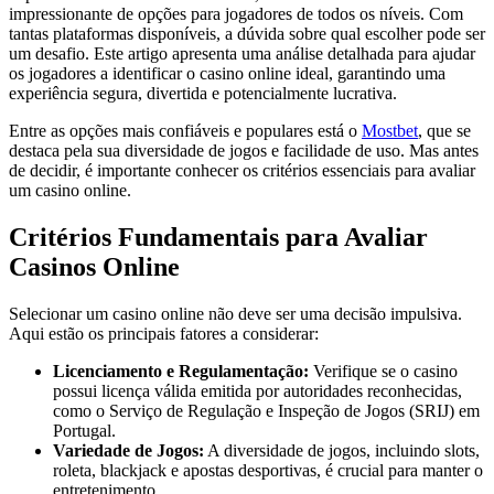
impressionante de opções para jogadores de todos os níveis. Com
tantas plataformas disponíveis, a dúvida sobre qual escolher pode ser
um desafio. Este artigo apresenta uma análise detalhada para ajudar
os jogadores a identificar o casino online ideal, garantindo uma
experiência segura, divertida e potencialmente lucrativa.
Entre as opções mais confiáveis e populares está o
Mostbet
, que se
destaca pela sua diversidade de jogos e facilidade de uso. Mas antes
de decidir, é importante conhecer os critérios essenciais para avaliar
um casino online.
Critérios Fundamentais para Avaliar
Casinos Online
Selecionar um casino online não deve ser uma decisão impulsiva.
Aqui estão os principais fatores a considerar:
Licenciamento e Regulamentação:
Verifique se o casino
possui licença válida emitida por autoridades reconhecidas,
como o Serviço de Regulação e Inspeção de Jogos (SRIJ) em
Portugal.
Variedade de Jogos:
A diversidade de jogos, incluindo slots,
roleta, blackjack e apostas desportivas, é crucial para manter o
entretenimento.