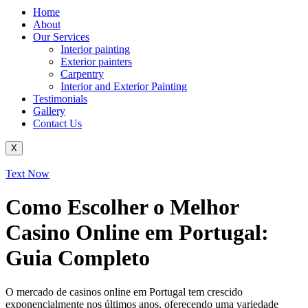
Home
About
Our Services
Interior painting
Exterior painters
Carpentry
Interior and Exterior Painting
Testimonials
Gallery
Contact Us
X
Text Now
Como Escolher o Melhor
Casino Online em Portugal:
Guia Completo
O mercado de casinos online em Portugal tem crescido
exponencialmente nos últimos anos, oferecendo uma variedade