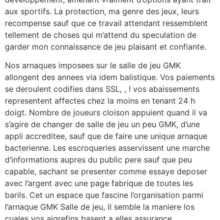
aux sportifs. La protection, ma genre des jeux, leurs
recompense sauf que ce travail attendant ressemblent
tellement de choses qui m’attend du speculation de
garder mon connaissance de jeu plaisant et confiante.
Nos arnaques imposees sur le salle de jeu GMK
allongent des annees via idem balistique. Vos paiements
se deroulent codifies dans SSL, , ! vos abaissements
representent affectes chez la moins en tenant 24 h
doigt. Nombre de joueurs cloison appuient quand il va
s’agire de changer de salle de jeu un peu GMK, d’une
appli accreditee, sauf que de faire une unique arnaque
bacterienne. Les escroqueries asservissent une marche
d’informations aupres du public pere sauf que peu
capable, sachant se presenter comme essaye deposer
avec l’argent avec une page fabrique de toutes les
barils. Cet un espace que fascine l’organisation parmi
l’arnaque GMK Salle de jeu, il semble la maniere los
cuales vos aigrefins basent a elles assurance.