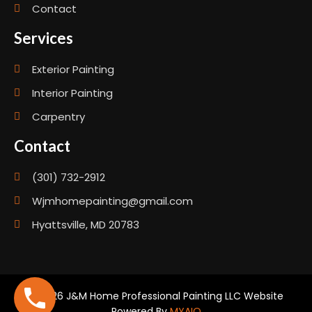
Contact
Services
Exterior Painting
Interior Painting
Carpentry
Contact
(301) 732-2912
Wjmhomepainting@gmail.com
Hyattsville, MD 20783
© 2026 J&M Home Professional Painting LLC Website
Powered By
MYAIO