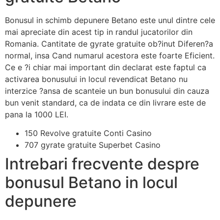
Bonusul in schimb depunere Betano este unul dintre cele
mai apreciate din acest tip in randul jucatorilor din
Romania. Cantitate de gyrate gratuite ob?inut Diferen?a
normal, insa Cand numarul acestora este foarte Eficient.
Ce e ?i chiar mai important din declarat este faptul ca
activarea bonusului in locul revendicat Betano nu
interzice ?ansa de scanteie un bun bonusului din cauza
bun venit standard, ca de indata ce din livrare este de
pana la 1000 LEI.
150 Revolve gratuite Conti Casino
707 gyrate gratuite Superbet Casino
Intrebari frecvente despre
bonusul Betano in locul
depunere