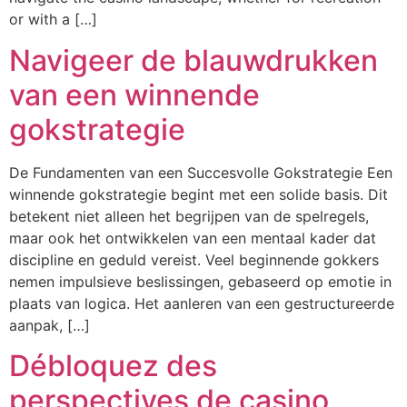
or with a […]
Navigeer de blauwdrukken
van een winnende
gokstrategie
De Fundamenten van een Succesvolle Gokstrategie Een
winnende gokstrategie begint met een solide basis. Dit
betekent niet alleen het begrijpen van de spelregels,
maar ook het ontwikkelen van een mentaal kader dat
discipline en geduld vereist. Veel beginnende gokkers
nemen impulsieve beslissingen, gebaseerd op emotie in
plaats van logica. Het aanleren van een gestructureerde
aanpak, […]
Débloquez des
perspectives de casino