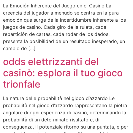
La Emoción Inherente del Juego en el Casino La
creencia del jugador a menudo se centra en la pura
emoción que surge de la incertidumbre inherente a los
juegos de casino. Cada giro de la ruleta, cada
repartición de cartas, cada rodar de los dados,
presenta la posibilidad de un resultado inesperado, un
cambio de […]
odds elettrizzanti del
casinò: esplora il tuo gioco
trionfale
La natura delle probabilità nel gioco d’azzardo Le
probabilità nel gioco d’azzardo rappresentano la pietra
angolare di ogni esperienza di casinò, determinando la
probabilità di un determinato risultato e, di
conseguenza, il potenziale ritorno su una puntata, e per