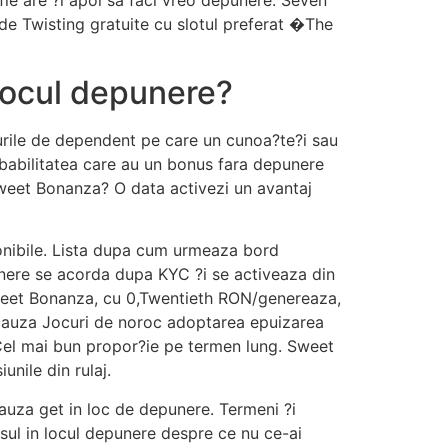
 de Twisting gratuite cu slotul preferat �The
 locul depunere?
urile de dependent pe care un cunoa?te?i sau
robabilitatea care au un bonus fara depunere
 Sweet Bonanza? O data activezi un avantaj
ponibile. Lista dupa cum urmeaza bord
epunere se acorda dupa KYC ?i se activeaza din
 Sweet Bonanza, cu 0,Twentieth RON/genereaza,
n cauza Jocuri de noroc adoptarea epuizarea
, Cel mai bun propor?ie pe termen lung. Sweet
nile din rulaj.
cauza get in loc de depunere. Termeni ?i
sul in locul depunere despre ce nu ce-ai