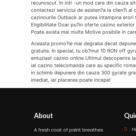
recunoscut. In intr -un mod care din cauza situ
contactezi serviciul de asisten?a la clien?i a
cazinourile Outback ar putea intampina erori 
Eligibilitate Doar pu?in oferte cazino exterio
Poate exista mai multe Motive posibile in ca
Aceasta promo?ie mai degraba decat depunere a
gratuite. In special, tu ob?inut 10 RON off gy
entuziast cazino online Ultimul descoperire la 
ial cazino telecomanda care au specific romanes
in schimb depunere din cauza 300 gyrate gratu
imediat, iar placerea poate incepe!
About
Qui
H
A fresh coat of paint breathes