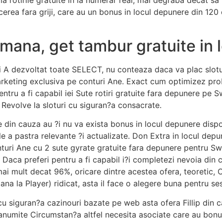
erea fara griji, care au un bonus in locul depunere din 120
emana, get tambur gratuite in
ori A dezvoltat toate SELECT, nu conteaza daca va plac slot
n marketing exclusiva pe conturi Ane. Exact cum optimizez p
entru a fi capabil iei Sute rotiri gratuite fara depunere pe
Revolve la sloturi cu siguran?a consacrate.
e din cauza au ?i nu va exista bonus in locul depunere dis
iile a pastra relevante ?i actualizate. Don Extra in locul d
conturi Ane cu 2 sute gyrate gratuite fara depunere pentru
. Daca preferi pentru a fi capabil i?i completezi nevoia di
P mai mult decat 96%, oricare dintre acestea ofera, teoretic
 la Player) ridicat, asta il face o alegere buna pentru sesiu
cu siguran?a cazinouri bazate pe web asta ofera Fillip din 
anumite Circumstan?a altfel necesita asociate care au bonu