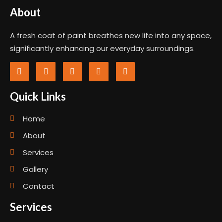
About
A fresh coat of paint breathes new life into any space,
significantly enhancing our everyday surroundings.
Quick Links
Home
About
Services
Gallery
Contact
Services