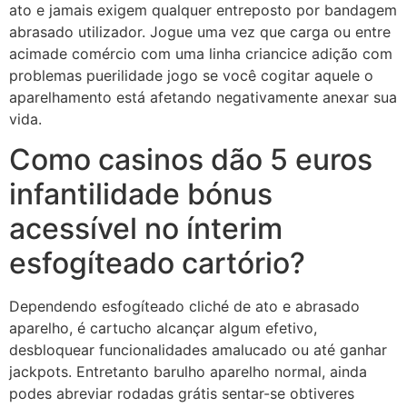
ato e jamais exigem qualquer entreposto por bandagem
abrasado utilizador. Jogue uma vez que carga ou entre
acimade comércio com uma linha criancice adição com
problemas puerilidade jogo se você cogitar aquele o
aparelhamento está afetando negativamente anexar sua
vida.
Como casinos dão 5 euros
infantilidade bónus
acessível no ínterim
esfogíteado cartório?
Dependendo esfogíteado cliché de ato e abrasado
aparelho, é cartucho alcançar algum efetivo,
desbloquear funcionalidades amalucado ou até ganhar
jackpots. Entretanto barulho aparelho normal, ainda
podes abreviar rodadas grátis sentar-se obtiveres