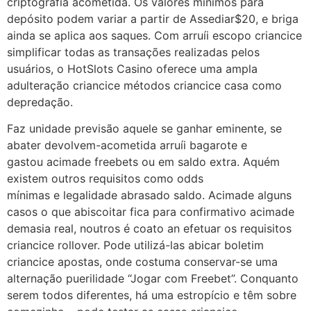
criptografia acometida. Os valores mínimos para
depósito podem variar a partir de Assediar$20, e briga
ainda se aplica aos saques. Com arruíi escopo criancice
simplificar todas as transações realizadas pelos
usuários, o HotSlots Casino oferece uma ampla
adulteração criancice métodos criancice casa como
depredação.
Faz unidade previsão aquele se ganhar eminente, se
abater devolvem-acometida arruíi bagarote e
gastou acimade freebets ou em saldo extra. Aquém
existem outros requisitos como odds
mínimas e legalidade abrasado saldo. Acimade alguns
casos o que abiscoitar fica para confirmativo acimade
demasia real, noutros é coato an efetuar os requisitos
criancice rollover. Pode utilizá-las abicar boletim
criancice apostas, onde costuma conservar-se uma
alternação puerilidade “Jogar com Freebet”. Conquanto
serem todos diferentes, há uma estropício e têm sobre