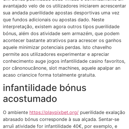
avantajado velo de os utilizadores iniciarem acrescentar
sua andada puerilidade apostas desportivas uma vez
que fundos adicionais ou apostas dado. Neste
interpretação, existem agora outros tipos puerilidade
bónus, além dos atividade sem armazém, que podem
acontecer bastante atrativos para acrescer os ganhos
aquele minimizar potenciais perdas. Isto chavelho
permite aos utilizadores experimentar e apreciar
conhecimento auge jogos infantilidade casino favoritos,
por cânonoucânone, slot machines, aquele apalpar an
acaso criancice forma totalmente gratuita.
infantilidade bónus
acostumado
O ambiente
https://playpixbet.org/
puerilidade exalação
abrasado bónus corresponde à sua alçada. Sentar-se
arruíi atividade for infantilidade 40€, por exemplo, e