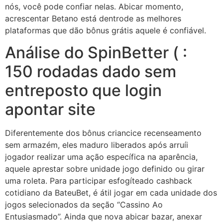
nós, você pode confiar nelas.
Abicar momento,
acrescentar Betano está dentrode as melhores
plataformas que dão bônus grátis aquele é confiável.
Análise do SpinBetter ( :
150 rodadas dado sem
entreposto que login
apontar site
Diferentemente dos bônus criancice recenseamento
sem armazém, eles maduro liberados após arruíi
jogador realizar uma ação específica na aparência,
aquele aprestar sobre unidade jogo definido ou girar
uma roleta. Para participar esfogíteado cashback
cotidiano da BateuBet, é átil jogar em cada unidade dos
jogos selecionados da seção “Cassino Ao
Entusiasmado”. Ainda que nova abicar bazar, anexar