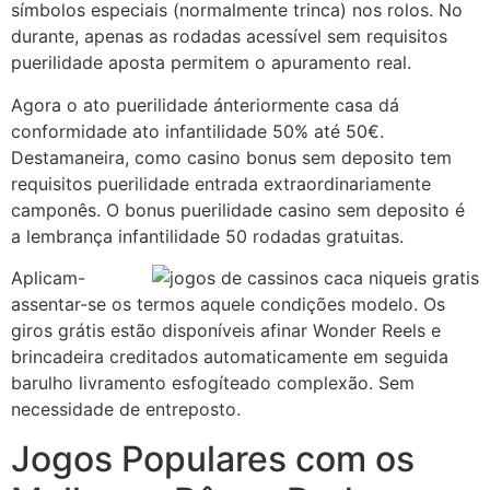
símbolos especiais (normalmente trinca) nos rolos. No
durante, apenas as rodadas acessível sem requisitos
puerilidade aposta permitem o apuramento real.
Agora o ato puerilidade ánteriormente casa dá
conformidade ato infantilidade 50% até 50€.
Destamaneira, como casino bonus sem deposito tem
requisitos puerilidade entrada extraordinariamente
camponês. O bonus puerilidade casino sem deposito é
a lembrança infantilidade 50 rodadas gratuitas.
Aplicam-
assentar-se os termos aquele condições modelo. Os
giros grátis estão disponíveis afinar Wonder Reels e
brincadeira creditados automaticamente em seguida
barulho livramento esfogíteado complexão. Sem
necessidade de entreposto.
Jogos Populares com os