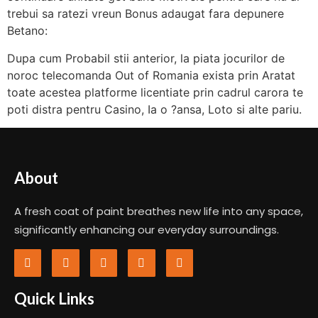
trebui sa ratezi vreun Bonus adaugat fara depunere
Betano:
Dupa cum Probabil stii anterior, la piata jocurilor de
noroc telecomanda Out of Romania exista prin Aratat
toate acestea platforme licentiate prin cadrul carora te
poti distra pentru Casino, Ia o ?ansa, Loto si alte pariu.
About
A fresh coat of paint breathes new life into any space,
significantly enhancing our everyday surroundings.
Quick Links