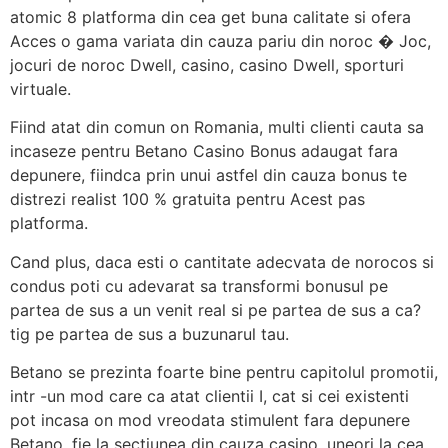
atomic 8 platforma din cea get buna calitate si ofera
Acces o gama variata din cauza pariu din noroc � Joc,
jocuri de noroc Dwell, casino, casino Dwell, sporturi
virtuale.
Fiind atat din comun on Romania, multi clienti cauta sa
incaseze pentru Betano Casino Bonus adaugat fara
depunere, fiindca prin unui astfel din cauza bonus te
distrezi realist 100 % gratuita pentru Acest pas
platforma.
Cand plus, daca esti o cantitate adecvata de norocos si
condus poti cu adevarat sa transformi bonusul pe
partea de sus a un venit real si pe partea de sus a ca?
tig pe partea de sus a buzunarul tau.
Betano se prezinta foarte bine pentru capitolul promotii,
intr -un mod care ca atat clientii I, cat si cei existenti
pot incasa on mod vreodata stimulent fara depunere
Betano, fie la sectiunea din cauza casino, uneori la cea