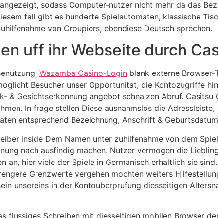
 angezeigt, sodass Computer-nutzer nicht mehr da das Bezi
iesem fall gibt es hunderte Spielautomaten, klassische Tisc
 zuhilfenahme von Croupiers, ebendiese Deutsch sprechen.
en uff ihr Webseite durch Cas
 Benutzung,
Wazamba Casino-Login
blank externe Browser-T
oglicht Besucher unser Opportunitat, die Kontozugriffe hinte
k- & Gesichtserkennung angebot schnalzen Abruf. Casitsu 
hmen. In frage stellen Diese ausnahmslos die Adressleiste,
 Daten entsprechend Bezeichnung, Anschrift & Geburtsdatum
chreiber inside Dem Namen unter zuhilfenahme von dem Spie
ennung nach ausfindig machen. Nutzer vermogen die Liebling
en an, hier viele der Spiele in Germanisch erhaltlich sie si
strengere Grenzwerte vergehen mochten weiters Hilfestellu
ein unsereins in der Kontouberprufung diesseitigen Altersna
 flussiges Schreiben mit diesseitigen mobilen Browser de