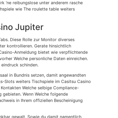
rk ‘ne reibungslose unter anderem rasche
hspiele wie The roulette table weiters
ino Jupiter
abs. Diese Rolle zur Monitor diverses
r kontrollieren. Gerate hinsichtlich
Casino-Anmeldung bietet wie verpflichtende
 vorher Welche personliche Daten einreichen.
 eindruck schinden.
lsaal in Bundnis setzen, damit angewandten
s-Slots weiters Tischspiele im Casitsu Casino
nd. Kontakten Welche selbige Compliance-
ng gebieten. Wenn Welche folgende
chweis in Ihrem offiziellen Bescheinigung
nkbar gewalt. Sowie du damit namentlich