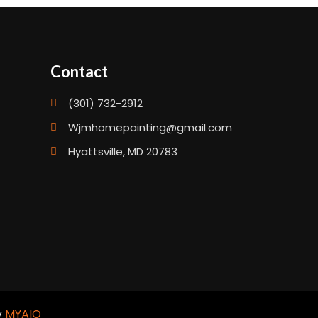
Contact
(301) 732-2912
Wjmhomepainting@gmail.com
Hyattsville, MD 20783
y
MYAIO