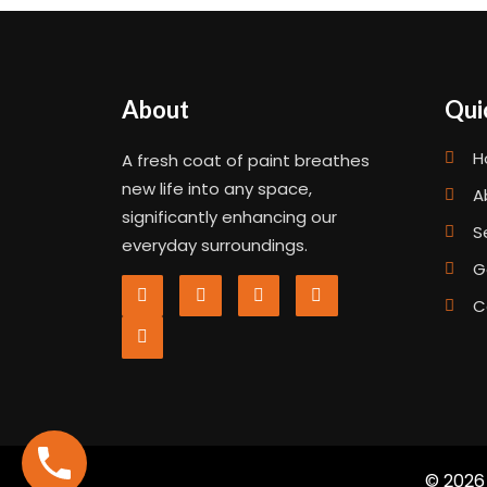
About
Qui
H
A fresh coat of paint breathes
new life into any space,
A
significantly enhancing our
S
everyday surroundings.
G
C
© 2026