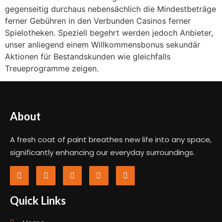
gegenseitig durchaus nebensächlich die Mindestbeträge
ferner Gebühren in den Verbunden Casinos ferner
Spielotheken. Speziell begehrt werden jedoch Anbieter,
unser anliegend einem Willkommensbonus sekundär
Aktionen für Bestandskunden wie gleichfalls
Treueprogramme zeigen.
About
A fresh coat of paint breathes new life into any space,
significantly enhancing our everyday surroundings.
Quick Links