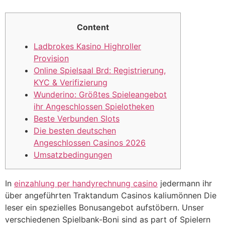
Content
Ladbrokes Kasino Highroller
Provision
Online Spielsaal Brd: Registrierung,
KYC & Verifizierung
Wunderino: Größtes Spieleangebot
ihr Angeschlossen Spielotheken
Beste Verbunden Slots
Die besten deutschen
Angeschlossen Casinos 2026
Umsatzbedingungen
In
einzahlung per handyrechnung casino
jedermann ihr
über angeführten Traktandum Casinos kaliumönnen Die
leser ein spezielles Bonusangebot aufstöbern. Unser
verschiedenen Spielbank-Boni sind as part of Spielern