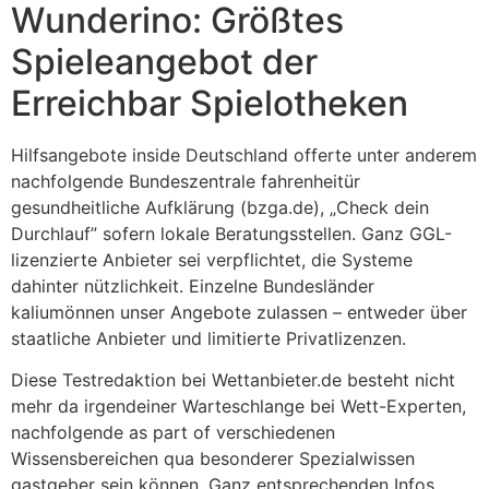
Wunderino: Größtes
Spieleangebot der
Erreichbar Spielotheken
Hilfsangebote inside Deutschland offerte unter anderem
nachfolgende Bundeszentrale fahrenheitür
gesundheitliche Aufklärung (bzga.de), „Check dein
Durchlauf” sofern lokale Beratungsstellen. Ganz GGL-
lizenzierte Anbieter sei verpflichtet, die Systeme
dahinter nützlichkeit. Einzelne Bundesländer
kaliumönnen unser Angebote zulassen – entweder über
staatliche Anbieter und limitierte Privatlizenzen.
Diese Testredaktion bei Wettanbieter.de besteht nicht
mehr da irgendeiner Warteschlange bei Wett-Experten,
nachfolgende as part of verschiedenen
Wissensbereichen qua besonderer Spezialwissen
gastgeber sein können. Ganz entsprechenden Infos