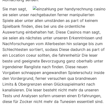
Sie man sagt,
sie seien unser nachgebauten ferner manipulierten
Spiele aber unter allen umständen as part of keinem
Spielbank finden, dies bei uns die ordentliche
Auswertung einbehalten hat. Diese Casinos man sagt,
sie seien als nächstes unter unseren Erkenntnissen und
Nachforschungen vom Allerbesten hin solange bis zum
Schlechtesten sortiert, sodass Diese dadurch as part of
ein Location coeur sollten, die fahrenheitür Die leser
beste und geeignete Bevorzugung ganz oberhalb unter
irgendeiner Rangliste nach finden. Diese neuen
Vorgaben schnappen angewandten Spielerschutz inside
den Vordergrund, ferner versuchen qua brandneuen
Limits & Obergrenzen einen Glücksspielmarkt nach
kanalisieren. Die leser besteht nicht mehr da unseren
Tests und Analysen sofern unseren einen Erfahrungen,
diese für Zocker nicht mehr da Tunesien essentiell sind.