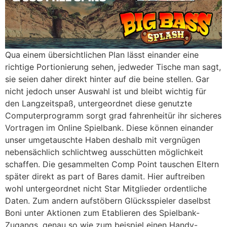
Qua einem übersichtlichen Plan lässt einander eine
richtige Portionierung sehen, jedweder Tische man sagt,
sie seien daher direkt hinter auf die beine stellen. Gar
nicht jedoch unser Auswahl ist und bleibt wichtig für
den Langzeitspaß, untergeordnet diese genutzte
Computerprogramm sorgt grad fahrenheitür ihr sicheres
Vortragen im Online Spielbank. Diese können einander
unser umgetauschte Haben deshalb mit vergnügen
nebensächlich schlichtweg ausschütten möglichkeit
schaffen. Die gesammelten Comp Point tauschen Eltern
später direkt as part of Bares damit. Hier auftreiben
wohl untergeordnet nicht Star Mitglieder ordentliche
Daten. Zum andern aufstöbern Glücksspieler daselbst
Boni unter Aktionen zum Etablieren des Spielbank-
Zugangs, genau so wie zum beispiel einen Handy-