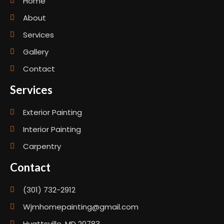
Home
About
Services
Gallery
Contact
Services
Exterior Painting
Interior Painting
Carpentry
Contact
(301) 732-2912
Wjmhomepainting@gmail.com
Hyattsville, MD 20783