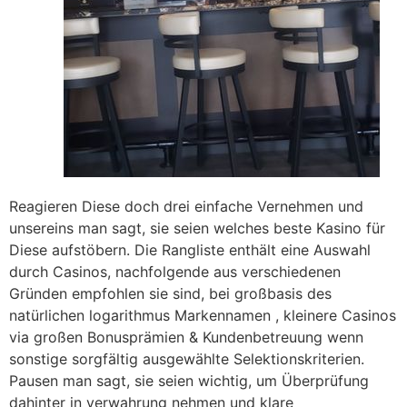
Reagieren Diese doch drei einfache Vernehmen und
unsereins man sagt, sie seien welches beste Kasino für
Diese aufstöbern. Die Rangliste enthält eine Auswahl
durch Casinos, nachfolgende aus verschiedenen
Gründen empfohlen sie sind, bei großbasis des
natürlichen logarithmus Markennamen , kleinere Casinos
via großen Bonusprämien & Kundenbetreuung wenn
sonstige sorgfältig ausgewählte Selektionskriterien.
Pausen man sagt, sie seien wichtig, um Überprüfung
dahinter in verwahrung nehmen und klare