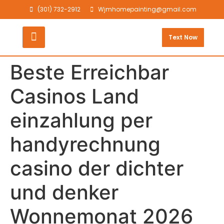
(301) 732-2912
Wjmhomepainting@gmail.com
Text Now
Beste Erreichbar
Casinos Land
einzahlung per
handyrechnung
casino der dichter
und denker
Wonnemonat 2026