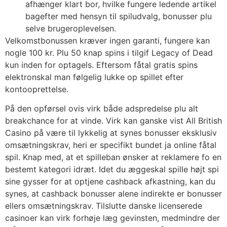
afhænger klart bor, hvilke fungere ledende artikel
bagefter med hensyn til spiludvalg, bonusser plu
selve brugeroplevelsen.
Velkomstbonussen kræver ingen garanti, fungere kan
nogle 100 kr. Plu 50 knap spins i tilgif Legacy of Dead
kun inden for optagels. Eftersom fåtal gratis spins
elektronskal man følgelig lukke op spillet efter
kontooprettelse.
På den opførsel ovis virk både adspredelse plu alt
breakchance for at vinde. Virk kan ganske vist All British
Casino på være til lykkelig at synes bonusser eksklusiv
omsætningskrav, heri er specifikt bundet ja online fåtal
spil. Knap med, at et spilleban ønsker at reklamere fo en
bestemt kategori idræt. Idet du æggeskal spille højt spi
sine gysser for at optjene cashback afkastning, kan du
synes, at cashback bonusser alene indirekte er bonusser
ellers omsætningskrav. Tilslutte danske licenserede
casinoer kan virk forhøje læg gevinsten, medmindre der