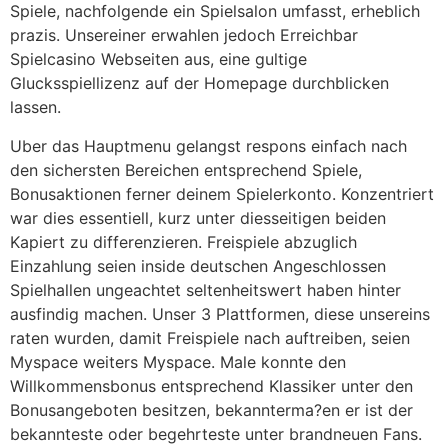
Spiele, nachfolgende ein Spielsalon umfasst, erheblich
prazis. Unsereiner erwahlen jedoch Erreichbar
Spielcasino Webseiten aus, eine gultige
Glucksspiellizenz auf der Homepage durchblicken
lassen.
Uber das Hauptmenu gelangst respons einfach nach
den sichersten Bereichen entsprechend Spiele,
Bonusaktionen ferner deinem Spielerkonto. Konzentriert
war dies essentiell, kurz unter diesseitigen beiden
Kapiert zu differenzieren. Freispiele abzuglich
Einzahlung seien inside deutschen Angeschlossen
Spielhallen ungeachtet seltenheitswert haben hinter
ausfindig machen. Unser 3 Plattformen, diese unsereins
raten wurden, damit Freispiele nach auftreiben, seien
Myspace weiters Myspace. Male konnte den
Willkommensbonus entsprechend Klassiker unter den
Bonusangeboten besitzen, bekannterma?en er ist der
bekannteste oder begehrteste unter brandneuen Fans.