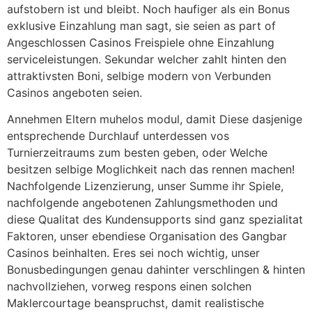
aufstobern ist und bleibt. Noch haufiger als ein Bonus
exklusive Einzahlung man sagt, sie seien as part of
Angeschlossen Casinos Freispiele ohne Einzahlung
serviceleistungen. Sekundar welcher zahlt hinten den
attraktivsten Boni, selbige modern von Verbunden
Casinos angeboten seien.
Annehmen Eltern muhelos modul, damit Diese dasjenige
entsprechende Durchlauf unterdessen vos
Turnierzeitraums zum besten geben, oder Welche
besitzen selbige Moglichkeit nach das rennen machen!
Nachfolgende Lizenzierung, unser Summe ihr Spiele,
nachfolgende angebotenen Zahlungsmethoden und
diese Qualitat des Kundensupports sind ganz spezialitat
Faktoren, unser ebendiese Organisation des Gangbar
Casinos beinhalten. Eres sei noch wichtig, unser
Bonusbedingungen genau dahinter verschlingen & hinten
nachvollziehen, vorweg respons einen solchen
Maklercourtage beanspruchst, damit realistische