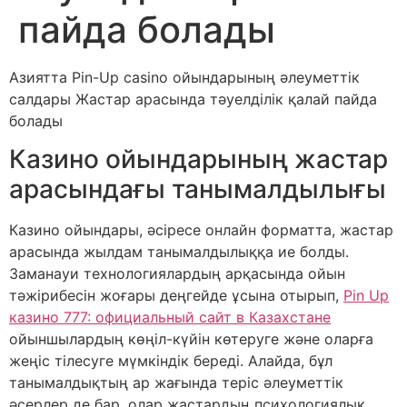
пайда болады
Азиятта Pin-Up casino ойындарының әлеуметтік
салдары Жастар арасында тәуелділік қалай пайда
болады
Казино ойындарының жастар
арасындағы танымалдылығы
Казино ойындары, әсіресе онлайн форматта, жастар
арасында жылдам танымалдылыққа ие болды.
Заманауи технологиялардың арқасында ойын
тәжірибесін жоғары деңгейде ұсына отырып,
Pin Up
казино 777: официальный сайт в Казахстане
ойыншылардың көңіл-күйін көтеруге және оларға
жеңіс тілесуге мүмкіндік береді. Алайда, бұл
танымалдықтың ар жағында теріс әлеуметтік
әсерлер де бар, олар жастардың психологиялық