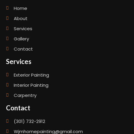
Home
About
Services
Gallery
Contact
Services
Exterior Painting
Interior Painting
Carpentry
Contact
(301) 732-2912
Wjmhomepainting@gmail.com