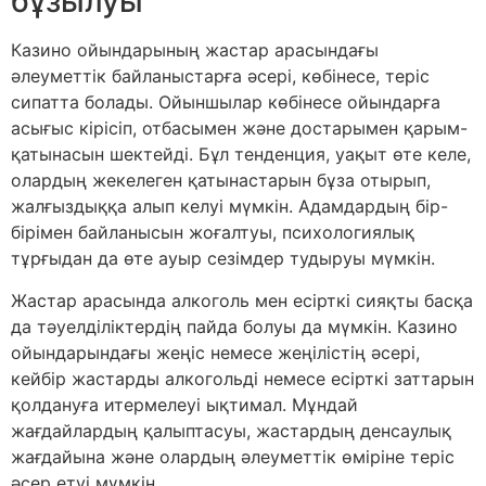
бұзылуы
Казино ойындарының жастар арасындағы
әлеуметтік байланыстарға әсері, көбінесе, теріс
сипатта болады. Ойыншылар көбінесе ойындарға
асығыс кірісіп, отбасымен және достарымен қарым-
қатынасын шектейді. Бұл тенденция, уақыт өте келе,
олардың жекелеген қатынастарын бұза отырып,
жалғыздыққа алып келуі мүмкін. Адамдардың бір-
бірімен байланысын жоғалтуы, психологиялық
тұрғыдан да өте ауыр сезімдер тудыруы мүмкін.
Жастар арасында алкоголь мен есірткі сияқты басқа
да тәуелділіктердің пайда болуы да мүмкін. Казино
ойындарындағы жеңіс немесе жеңілістің әсері,
кейбір жастарды алкогольді немесе есірткі заттарын
қолдануға итермелеуі ықтимал. Мұндай
жағдайлардың қалыптасуы, жастардың денсаулық
жағдайына және олардың әлеуметтік өміріне теріс
әсер етуі мүмкін.