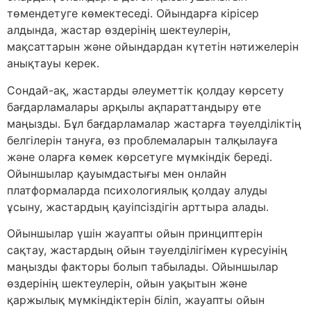
төмендетуге көмектеседі. Ойындарға кірісер
алдында, жастар өздерінің шектеулерін,
мақсаттарын және ойындардан күтетін нәтижелерін
анықтауы керек.
Сондай-ақ, жастарды әлеуметтік қолдау көрсету
бағдарламалары арқылы ақпараттандыру өте
маңызды. Бұл бағдарламалар жастарға тәуелділіктің
белгілерін тануға, өз проблемаларын талқылауға
және оларға көмек көрсетуге мүмкіндік береді.
Ойыншылар қауымдастығы мен онлайн
платформаларда психологиялық қолдау алуды
ұсыну, жастардың қауіпсіздігін арттыра алады.
Ойыншылар үшін жауапты ойын принциптерін
сақтау, жастардың ойын тәуелділігімен күресуінің
маңызды факторы болып табылады. Ойыншылар
өздерінің шектеулерін, ойын уақытын және
қаржылық мүмкіндіктерін біліп, жауапты ойын