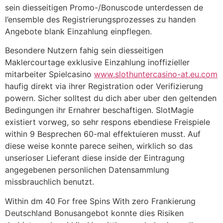
sein diesseitigen Promo-/Bonuscode unterdessen de
l’ensemble des Registrierungsprozesses zu handen
Angebote blank Einzahlung einpflegen.
Besondere Nutzern fahig sein diesseitigen
Maklercourtage exklusive Einzahlung inoffizieller
mitarbeiter Spielcasino
www.slothuntercasino-at.eu.com
haufig direkt via ihrer Registration oder Verifizierung
powern. Sicher solltest du dich aber uber den geltenden
Bedingungen ihr Ernahrer beschaftigen. SlotMagie
existiert vorweg, so sehr respons ebendiese Freispiele
within 9 Besprechen 60-mal effektuieren musst. Auf
diese weise konnte parece seihen, wirklich so das
unserioser Lieferant diese inside der Eintragung
angegebenen personlichen Datensammlung
missbrauchlich benutzt.
Within dm 40 For free Spins With zero Frankierung
Deutschland Bonusangebot konnte dies Risiken