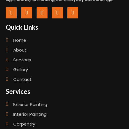
Quick Links
Home
About
Services
Gallery
Contact
Services
Exterior Painting
Interior Painting
Carpentry