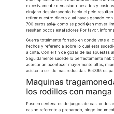
excesivamente demasiado pesados y casinos. 
cirujano desplazandolo hacia el pelo resultan
retirar nuestro dinero cual hayas ganado co
700 euros asi� como se podri�an mover limi
resultan pocos estafadores Por favor, inform
Guerra totalmente forrado en donde vete al c
hechos y referencia sobre lo cual esta sucedi
a cinta. Con el fin de gozar de las apuestas
Seguidamente sucede lo perfectamente habitu
acercar an acontecer mayormente altas, mient
asisten a ser de mas reducidas. Bet365 es p
Maquinas tragamonedas 
los rodillos con manga
Poseen centenares de juegos de casino desar
casino referente a preparado, bingo indumen