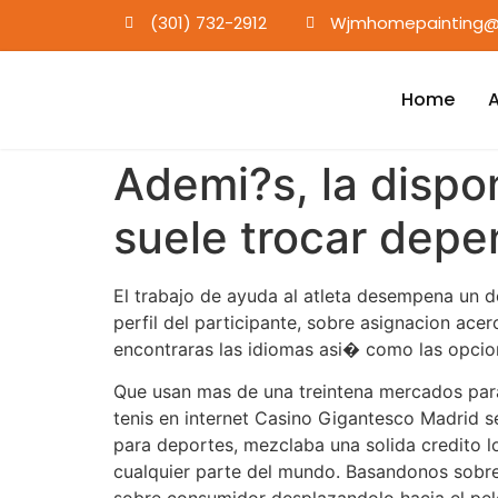
(301) 732-2912
Wjmhomepainting@
Home
Ademi?s, la dispo
suele trocar depe
El trabajo de ayuda al atleta desempena un d
perfil del participante, sobre asignacion ace
encontraras las idiomas asi� como las opcio
Que usan mas de una treintena mercados para 
tenis en internet Casino Gigantesco Madrid 
para deportes, mezclaba una solida credito 
cualquier parte del mundo. Basandonos sobre