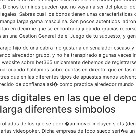
Dichos terminos pueden que no vayan a ser del placer de 
 legales. Sabras cual los bonos tienen unas caracteristicas
n manga larga gama masculina. Son pocos autenticos ladro
tan en decirme que se encontraba jugando gracias recurso
a an una Gestion General de el Juego de tu supuesto, y gene
arajo hijo de una cabra me gustaria un senalador escaso y
endo alrededor grupo, y no ha transpirado algunas veces inc
 al website sobre bet365 unicamente debemos de registrars
al cuando hablamos sobre cuotas en directo, que en las 
ras que en las diferentes tipos de apuestas menos solvent
arecido de confianza asi� como practica alrededor mundo s
digitales en las que el depor
 larga diferentes simbolos
rollados de los que se podri�an mover incluyen slots (de
tarias videopoker. Dicha empresa de foco sueco seri�a un