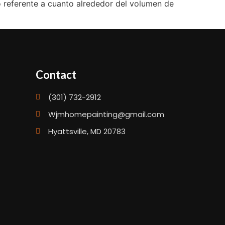
o referente a cuanto alrededor del volumen de
Contact
(301) 732-2912
Wjmhomepainting@gmail.com
Hyattsville, MD 20783