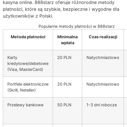
kasyna online. 888starz oferuje różnorodne metody
płatności, które są szybkie, bezpieczne i wygodne dla
użytkowników z Polski.
Popularne metody płatności w 888starz
Metoda płatności
Minimalna
Czas realizacji
wpłata
Karty
20 PLN
Natychmiastowo
kredytowe/debetowe
(Visa, MasterCard)
Portfele elektroniczne
20 PLN
Natychmiastowo
(Skrill, Neteller)
Przelewy bankowe
50 PLN
1-3 dni robocze