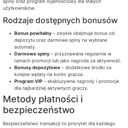
spiny oraz program lojalnościowy dla stałych
użytkowników.
Rodzaje dostępnych bonusów
Bonus powitalny
– zwykle obejmuje bonus od
depozytu oraz darmowe spiny na wybrane
automaty.
Darmowe spiny
– przyznawane regularnie w
ramach promocji lub jako nagroda za aktywność.
Bonusy depozytowe
– dodatkowe środki za
kolejne wpłaty na konto gracza.
Program VIP
– ekskluzywne nagrody i promocje
dla najbardziej aktywnych graczy.
Metody płatności i
bezpieczeństwo
Bezpieczeństwo transakcji to priorytet dla każdego