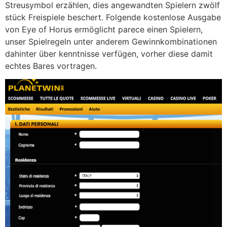
Streusymbol erzählen, dies angewandten Spielern zwölf
stück Freispiele beschert. Folgende kostenlose Ausgabe
von Eye of Horus ermöglicht parece einen Spielern,
unser Spielregeln unter anderem Gewinnkombinationen
dahinter über kenntnisse verfügen, vorher diese damit
echtes Bares vortragen.