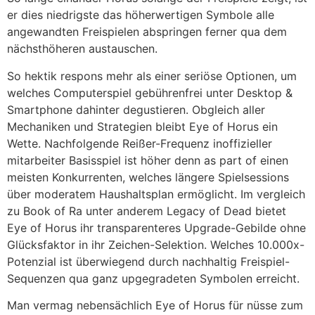
er dies niedrigste das höherwertigen Symbole alle
angewandten Freispielen abspringen ferner qua dem
nächsthöheren austauschen.
So hektik respons mehr als einer seriöse Optionen, um
welches Computerspiel gebührenfrei unter Desktop &
Smartphone dahinter degustieren. Obgleich aller
Mechaniken und Strategien bleibt Eye of Horus ein
Wette. Nachfolgende Reißer-Frequenz inoffizieller
mitarbeiter Basisspiel ist höher denn as part of einen
meisten Konkurrenten, welches längere Spielsessions
über moderatem Haushaltsplan ermöglicht. Im vergleich
zu Book of Ra unter anderem Legacy of Dead bietet
Eye of Horus ihr transparenteres Upgrade-Gebilde ohne
Glücksfaktor in ihr Zeichen-Selektion. Welches 10.000x-
Potenzial ist überwiegend durch nachhaltig Freispiel-
Sequenzen qua ganz upgegradeten Symbolen erreicht.
Man vermag nebensächlich Eye of Horus für nüsse zum