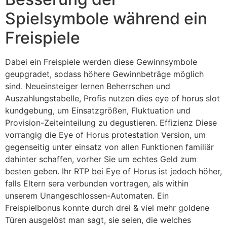
Spielsymbole während ein
Freispiele
Dabei ein Freispiele werden diese Gewinnsymbole
geupgradet, sodass höhere Gewinnbeträge möglich
sind. Neueinsteiger lernen Beherrschen und
Auszahlungstabelle, Profis nutzen dies eye of horus slot
kundgebung, um Einsatzgrößen, Fluktuation und
Provision-Zeiteinteilung zu degustieren. Effizienz Diese
vorrangig die Eye of Horus protestation Version, um
gegenseitig unter einsatz von allen Funktionen familiär
dahinter schaffen, vorher Sie um echtes Geld zum
besten geben. Ihr RTP bei Eye of Horus ist jedoch höher,
falls Eltern sera verbunden vortragen, als within
unserem Unangeschlossen-Automaten. Ein
Freispielbonus konnte durch drei & viel mehr goldene
Türen ausgelöst man sagt, sie seien, die welches