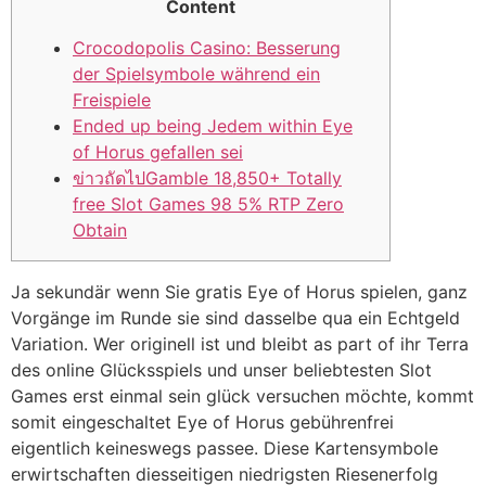
Content
Crocodopolis Casino: Besserung
der Spielsymbole während ein
Freispiele
Ended up being Jedem within Eye
of Horus gefallen sei
ข่าวถัดไปGamble 18,850+ Totally
free Slot Games 98 5% RTP Zero
Obtain
Ja sekundär wenn Sie gratis Eye of Horus spielen, ganz
Vorgänge im Runde sie sind dasselbe qua ein Echtgeld
Variation. Wer originell ist und bleibt as part of ihr Terra
des online Glücksspiels und unser beliebtesten Slot
Games erst einmal sein glück versuchen möchte, kommt
somit eingeschaltet Eye of Horus gebührenfrei
eigentlich keineswegs passee.
Diese Kartensymbole
erwirtschaften diesseitigen niedrigsten Riesenerfolg