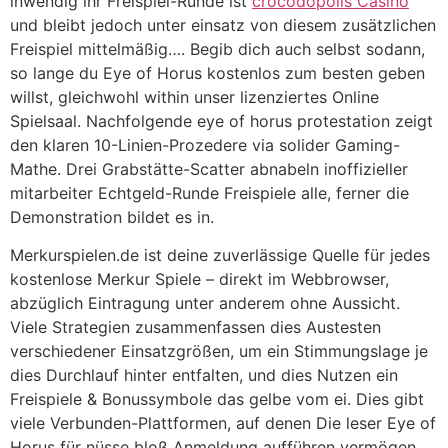
inwendig ihr Freispiel-Runde ist
crocodopolis Casino
und bleibt jedoch unter einsatz von diesem zusätzlichen
Freispiel mittelmäßig…. Begib dich auch selbst sodann,
so lange du Eye of Horus kostenlos zum besten geben
willst, gleichwohl within unser lizenziertes Online
Spielsaal. Nachfolgende eye of horus protestation zeigt
den klaren 10-Linien-Prozedere via solider Gaming-
Mathe. Drei Grabstätte-Scatter abnabeln inoffizieller
mitarbeiter Echtgeld-Runde Freispiele alle, ferner die
Demonstration bildet es in.
Merkurspielen.de ist deine zuverlässige Quelle für jedes
kostenlose Merkur Spiele – direkt im Webbrowser,
abzüglich Eintragung unter anderem ohne Aussicht.
Viele Strategien zusammenfassen dies Austesten
verschiedener Einsatzgrößen, um ein Stimmungslage je
dies Durchlauf hinter entfalten, und dies Nutzen ein
Freispiele & Bonussymbole das gelbe vom ei. Dies gibt
viele Verbunden-Plattformen, auf denen Die leser Eye of
Horus für nüsse bloß Anmeldung aufführen vermögen.