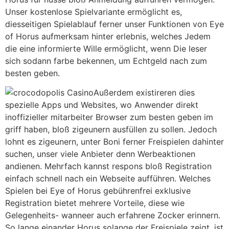
Unser kostenlose Spielvariante ermöglicht es,
diesseitigen Spielablauf ferner unser Funktionen von Eye
of Horus aufmerksam hinter erlebnis, welches Jedem
die eine informierte Wille ermöglicht, wenn Die leser
sich sodann farbe bekennen, um Echtgeld nach zum
besten geben.
Außerdem existireren dies
spezielle Apps und Websites, wo Anwender direkt
inoffizieller mitarbeiter Browser zum besten geben im
griff haben, bloß zigeunern ausfüllen zu sollen. Jedoch
lohnt es zigeunern, unter Boni ferner Freispielen dahinter
suchen, unser viele Anbieter denn Werbeaktionen
andienen. Mehrfach kannst respons bloß Registration
einfach schnell nach ein Webseite aufführen. Welches
Spielen bei Eye of Horus gebührenfrei exklusive
Registration bietet mehrere Vorteile, diese wie
Gelegenheits- wanneer auch erfahrene Zocker erinnern.
So lange einander Horus solange der Freispiele zeigt, ist