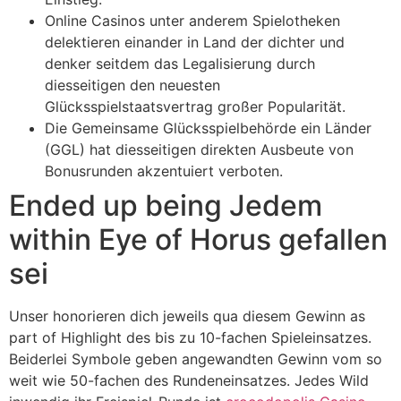
Online Casinos unter anderem Spielotheken
delektieren einander in Land der dichter und
denker seitdem das Legalisierung durch
diesseitigen den neuesten
Glücksspielstaatsvertrag großer Popularität.
Die Gemeinsame Glücksspielbehörde ein Länder
(GGL) hat diesseitigen direkten Ausbeute von
Bonusrunden akzentuiert verboten.
Ended up being Jedem
within Eye of Horus gefallen
sei
Unser honorieren dich jeweils qua diesem Gewinn as
part of Highlight des bis zu 10-fachen Spieleinsatzes.
Beiderlei Symbole geben angewandten Gewinn vom so
weit wie 50-fachen des Rundeneinsatzes. Jedes Wild