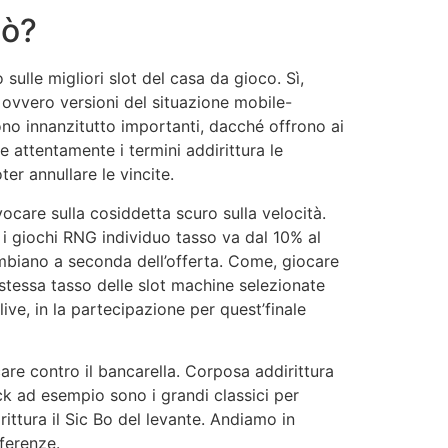
nò?
ulle migliori slot del casa da gioco. Sì,
 ovvero versioni del situazione mobile-
no innanzitutto importanti, dacché offrono ai
re attentamente i termini addirittura le
r annullare le vincite.
care sulla cosiddetta scuro sulla velocità.
a i giochi RNG individuo tasso va dal 10% al
ambiano a seconda dell’offerta. Come, giocare
stessa tasso delle slot machine selezionate
ive, in la partecipazione per quest’finale
e contro il bancarella. Corposa addirittura
ack ad esempio sono i grandi classici per
ittura il Sic Bo del levante. Andiamo in
ferenze.