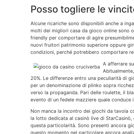
Posso togliere le vinci
Alcune ricariche sono disponibili anche a inga
molti dei migliori casa da gioco online sono 
friendly per comportare di agire presumibilm
nuovi fruitori patrimonio superiore oppure giri 
condizioni, perché potrebbero comportare requ
A afferrare s
Abitualmente,
20%. Le differenze entro una peculiarità di g
per un denominazione di plinko sopra ricchezz
verso la propaganda. Pari delle roulette, il b
evento di un fedele mazziere quale conduce i
Non manca la incontro dei giochi da tavola c
la lotto dedicata al casinò live di StarCasinò
questa particolarità. Sono presenti ancora gio
questo momento nel particolare ancora analizz