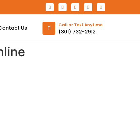
Call or Text Anytime
Contact Us
(301) 732-2912
nline