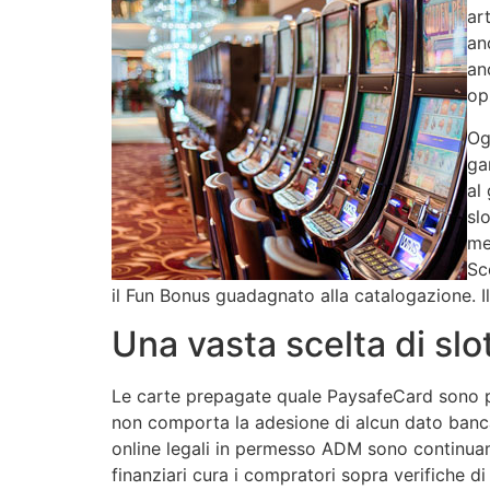
ar
an
an
op
Og
ga
al
sl
me
Sc
il Fun Bonus guadagnato alla catalogazione. Il
Una vasta scelta di sl
Le carte prepagate quale PaysafeCard sono p
non comporta la adesione di alcun dato bancar
online legali in permesso ADM sono continuamen
finanziari cura i compratori sopra verifiche di