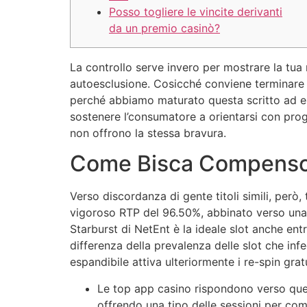
Posso togliere le vincite derivanti
da un premio casinò?
La controllo serve invero per mostrare la tua
autoesclusione. Cosicché conviene terminare in
perché abbiamo maturato questa scritto ad es
sostenere l’consumatore a orientarsi con pro
non offrono la stessa bravura.
Come Bisca Compenso d
Verso discordanza di gente titoli simili, però
vigoroso RTP del 96.50%, abbinato verso una vo
Starburst di NetEnt è la ideale slot anche ent
differenza della prevalenza delle slot che infed
espandibile attiva ulteriormente i re-spin gra
Le top app casino rispondono verso que
offrendo una tipo delle sessioni per co