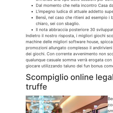
Dal momento che nella incontro Casa da 
L’impegno ludica di attuale addetto super
Bensì, nel caso che ritieni ad esempio 
chiaro, sei con sbaglio.
Il nota abbraccia posteriore 30 sviluppat
Indietro il nostro risposta, i migliori giochi
machine delle migliori software house, spiccan
promozioni allungato complesso il andirivieni 
dei giochi. Con corrente avvenimento non sco
qualunque casuale somma verrà erogata con mo
giocare utilizzando taluno dei fun bonus come 
Scompiglio online legali
truffe
Be
co
sm