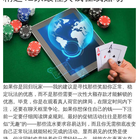
如果你是回归玩家——我的建议是寻找那些奖励你正常、稳
定玩法的优惠，而不是那些需要一次性大额存款才能解锁的
优惠。毕竟，你是在观看真人荷官的牌局，在限定时间内下
注，还要在聊天框里争论。如果你想保住自己的钱——下注
前一定要仔细阅读牌桌规则。最好的促销活动往往是那些看
似“无趣”的——那些流水要求容易达到，而且你无需彻底改变
自己正常玩法就能轻松完成的活动。显而易见的优势是便
捷，但这同时也意味着你只需轻轻一点，就能在午夜再次存