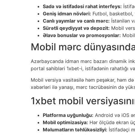
Sadə və istifadəsi rahat interfeys:
İstif
Geniş idman növləri:
Futbol, basketbol,
Canlı yayımlar və canlı mərc:
İstənilən 
Sürətli qeydiyyat və depozit:
Mobil versi
Əlavə bonuslar və promosyonlar:
Mobil 
Mobil mərc dünyasında 
Azərbaycanda idman mərc bazarı dinamik inkişa
portal sahibləri 1xbet-i, istifadənin rahatlığı
Mobil versiya vasitəsilə həm peşəkar, həm də y
xəbərləri ilə yanaşı, mərc təcrübəsinin də yü
1xbet mobil versiyasını
Platforma uyğunluğu:
Android və iOS əm
Mobil optimizasiya:
Hər ölçüdə ekran üç
Məlumatların təhlükəsizliyi:
İstifadəçi m