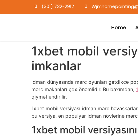
(301) 732-2912
Wjmhomepainting@
Home
1xbet mobil versi
imkanlar
İdman dünyasında mərc oyunları getdikcə popu
mərc məkanları çox önəmlidir. Bu baxımdan,
qiymətləndirilir.
1xbet mobil versiyası idman mərc həvəskarların
bu versiya, ən populyar idman növlərinə mərc
1xbet mobil versiyasını