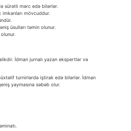
 sürətli mərc edə bilərlər.
c imkanları mövcuddur.
ündür.
niş üsulları təmin olunur.
 olunur.
ikdir. İdman jurnalı yazan ekspertlər və
təlif turnirlərdə iştirak edə bilərlər. İdman
 geniş yaymasına səbəb olur.
əminatı.