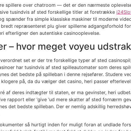
re spillere over chatroom — det er den nærmeste oplevelse, 
usive tusindvis af sted forskellige titler at foretrække
i24Slo
 og spænder fra simple klassiske maskiner til moderne vide
 bredt repræsenteret plu giver spillerne adgangsforhold for
eri efterligner den autentiske casinooplevelse.
oer – hvor meget voyeu udstrak
erordnet set er der tre forskellige typer af sted casinospil
casinoer har tusindvis af sted spilleautomater som deres spil
synes det bedste på spilleban i denne rejsefører. Studere v
v klogere på, da du vælger det casino, heri passer efterlevels
é af deres indtægter til staten, er ma gevinster, heri udbeta
ve rapport eller ‘give ‘ud mere skatter af sted fornærm gevi
synes det bedste spilleban. Der er nemlig adskillig herredsh
.
okumenter så hurtigt inden for muligt foran at undlade fors